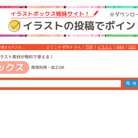
ようこそ
ゲスト
さん
TOP
イラスト
Q&A
日記
きカラフル...