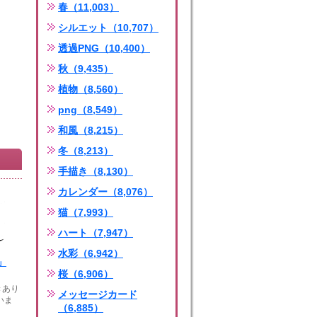
春（11,003）
シルエット（10,707）
透過PNG（10,400）
秋（9,435）
植物（8,560）
png（8,549）
和風（8,215）
冬（8,213）
手描き（8,130）
カレンダー（8,076）
猫（7,993）
ハート（7,947）
水彩（6,942）
」
桜（6,906）
きあり
メッセージカード
いま
（6,885）