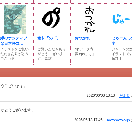
緑のポジティブ
素材「の゜」
おつかれ
じゃーんっ
な日本語コ...
字
イラストをご覧い
ご覧いただきあり
zipデータ内
ジャーンの
ただきありがとう
がとう.ございま
容:eps, jpg, p...
イラストです
ございま...
す。素材...
像加工...
とうございます。
2026/06/03 13:13
だより
りがとうございます。
2026/05/13 17:45
nozonozo24jp