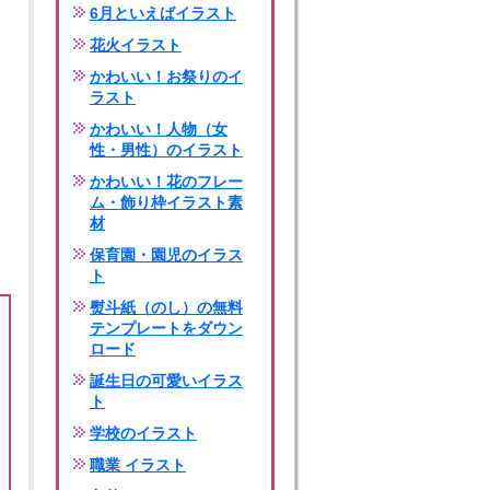
6月といえばイラスト
花火イラスト
かわいい！お祭りのイ
ラスト
かわいい！人物（女
性・男性）のイラスト
かわいい！花のフレー
ム・飾り枠イラスト素
材
保育園・園児のイラス
ト
熨斗紙（のし）の無料
テンプレートをダウン
ロード
誕生日の可愛いイラス
ト
学校のイラスト
職業 イラスト