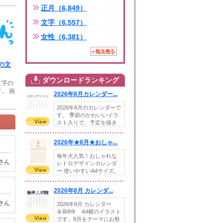
正月（6,849）
文字（6,557）
女性（6,381）
の文
ダウンロードランキング
文字の
。 画
2026年8月カレンダー...
2026年8月のカレンダーで
す。 季節のかわいいイラ
スト入りで、予定を描き
込めるスペ...
2026年★8月★おしゃ...
毎年大人気！おしゃれな
さん
レトロデザインカレンダ
ー 使いやすいA4サイズ。
illust...
2026年8月 カレンダ...
さん
2026年8月 カレンダー
令和8年 A4横のイラスト
です。8月をテーマにお祭