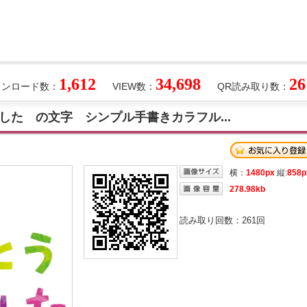
1,612
34,698
26
ウンロード数：
VIEW数：
QR読み取り数：
した の文字 シンプル手書きカラフル...
横：
1480px
縦:
858p
278.98kb
読み取り回数：
261
回