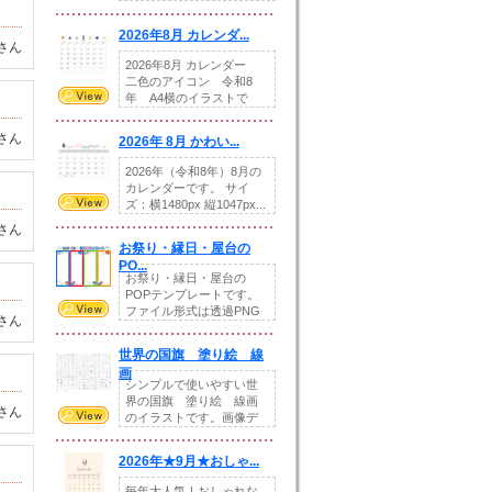
りの提...
2026年8月 カレンダ...
さん
2026年8月 カレンダー
二色のアイコン 令和8
年 A4横のイラストで
す。8月をテ...
さん
2026年 8月 かわい...
2026年（令和8年）8月の
カレンダーです。 サイ
ズ：横1480px 縦1047px...
さん
お祭り・縁日・屋台の
PO...
お祭り・縁日・屋台の
POPテンプレートです。
ファイル形式は透過PNG
さん
です。---太め...
世界の国旗 塗り絵 線
画
シンプルで使いやすい世
界の国旗 塗り絵 線画
さん
のイラストです。画像デ
ータとEPSデータ...
2026年★9月★おしゃ...
毎年大人気！おしゃれな