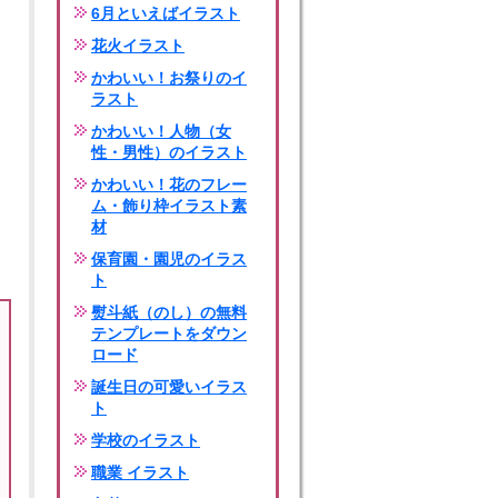
6月といえばイラスト
花火イラスト
かわいい！お祭りのイ
ラスト
かわいい！人物（女
性・男性）のイラスト
かわいい！花のフレー
ム・飾り枠イラスト素
材
保育園・園児のイラス
ト
熨斗紙（のし）の無料
テンプレートをダウン
ロード
誕生日の可愛いイラス
ト
学校のイラスト
職業 イラスト