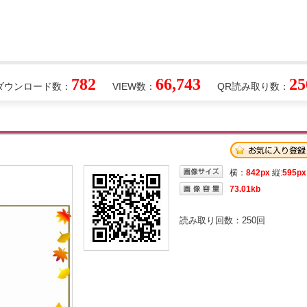
782
66,743
25
ダウンロード数：
VIEW数：
QR読み取り数：
横：
842px
縦:
595px
73.01kb
読み取り回数：
250
回