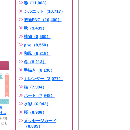
春（11,003）
シルエット（10,717）
透過PNG（10,400）
秋（9,439）
植物（8,560）
png（8,550）
和風（8,218）
冬（8,213）
手描き（8,130）
カレンダー（8,077）
猫（7,994）
ハート（7,948）
水彩（6,942）
素
桜（6,906）
...
飾り枠
メッセージカード
こども
（6,885）