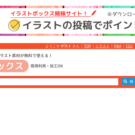
ようこそ
ゲスト
さん
TOP
イラスト
Q&A
日記