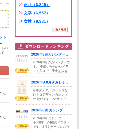
正月（6,849）
文字（6,557）
女性（6,381）
ット
.
ダウンロードランキング
ットの
ムで
2026年8月カレンダー...
2026年8月のカレンダーで
す。 季節のかわいいイラ
スト入りで、予定を描き
込めるスペ...
2026年★8月★おしゃ...
毎年大人気！おしゃれな
さん
レトロデザインカレンダ
ー 使いやすいA4サイズ。
illust...
2026年8月 カレンダ...
さん
2026年8月 カレンダー
令和8年 A4横のイラスト
です。8月をテーマにお祭