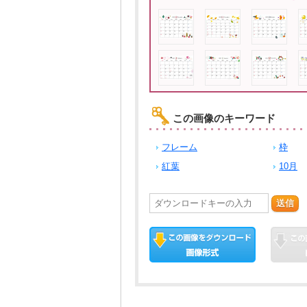
この画像のキーワード
フレーム
枠
紅葉
10月
送信