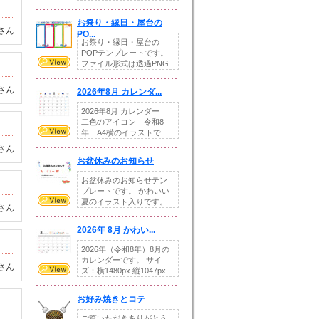
りの提...
お祭り・縁日・屋台の
さん
PO...
お祭り・縁日・屋台の
POPテンプレートです。
ファイル形式は透過PNG
です。---太め...
さん
2026年8月 カレンダ...
2026年8月 カレンダー
二色のアイコン 令和8
年 A4横のイラストで
す。8月をテ...
さん
お盆休みのお知らせ
お盆休みのお知らせテン
プレートです。 かわいい
夏のイラスト入りです。
さん
休業日の日付けを...
2026年 8月 かわい...
2026年（令和8年）8月の
カレンダーです。 サイ
さん
ズ：横1480px 縦1047px...
お好み焼きとコテ
ご覧いただきありがとう