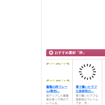
おすすめ素材「枠」
薔薇の枠フレー
筆で書いたラフ
ム(黄色)...
な放射状の...
前アップした薔薇
筆で書いたラフな
達を使って枠のフ
放射状のフレーム
レームを...
です。手...