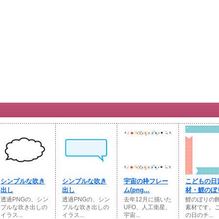
シンプルな吹き
シンプルな吹き
宇宙の枠フレー
こどもの日
出し
出し
ム(png...
材・鯉のぼり
透過PNGの、シン
透過PNGの、シン
去年12月に描いた
鯉のぼりの
プルな吹き出しの
プルな吹き出しの
UFO、人工衛星、
素材です。
イラス...
イラス...
宇宙...
の日のチ...