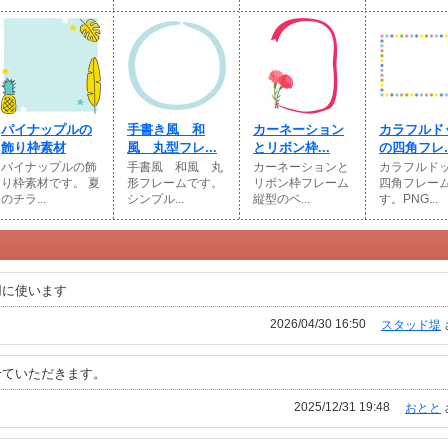
パイナップルの
手書き風 和
カーネーション
カラフルド
飾り枠素材
風 丸型フレ...
とリボン枠...
の四角フレ..
パイナップルの飾
手書風 和風 丸
カーネーションと
カラフルド
り枠素材です。 夏
形フレームです。
リボン枠フレーム
四角フレー
のチラ...
シンプル...
縦型のベ...
す。PNG...
用に使います
2026/04/30 16:50
スタッド堤
せていただきます。
2025/12/31 19:48
おとと