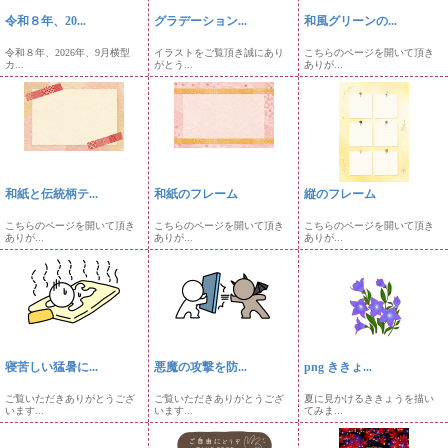
令和８年、20...
グラデーション...
和風グリーンの...
令和８年、2026年、9月横型
イラストをご覧頂き誠にあり
こちらのページを開いて頂き
カ...
がとう...
ありが...
和紙と伝統柄テ...
和紙のフレーム
縦のフレーム
こちらのページを開いて頂き
こちらのページを開いて頂き
こちらのページを開いて頂き
ありが...
ありが...
ありが...
寝苦しい猛暑に...
悪魔の攻撃を防...
png ききょ...
ご覧いただきありがとうござ
ご覧いただきありがとうござ
夏に見かけるききょうを描い
います...
います...
てみま...