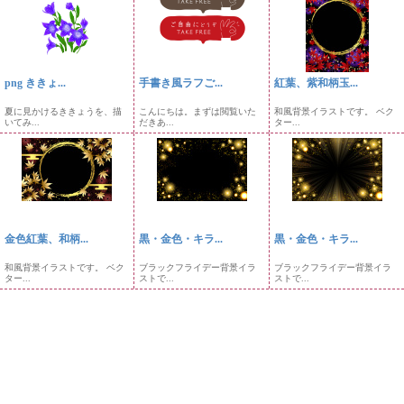
png ききょ...
手書き風ラフご...
紅葉、紫和柄玉...
夏に見かけるききょうを、描
こんにちは。まずは閲覧いた
和風背景イラストです。 ベク
いてみ...
だきあ...
ター...
金色紅葉、和柄...
黒・金色・キラ...
黒・金色・キラ...
和風背景イラストです。 ベク
ブラックフライデー背景イラ
ブラックフライデー背景イラ
ター...
ストで...
ストで...