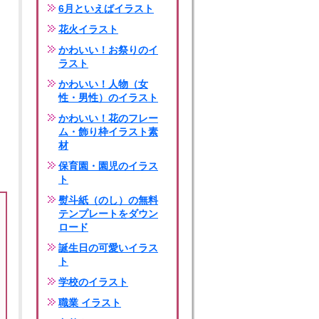
6月といえばイラスト
花火イラスト
かわいい！お祭りのイ
ラスト
かわいい！人物（女
性・男性）のイラスト
かわいい！花のフレー
ム・飾り枠イラスト素
材
保育園・園児のイラス
ト
熨斗紙（のし）の無料
テンプレートをダウン
ロード
誕生日の可愛いイラス
ト
学校のイラスト
職業 イラスト