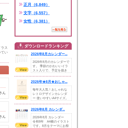
正月（6,849）
文字（6,557）
女性（6,381）
ダウンロードランキング
イラス
いてい
2026年8月カレンダー...
2026年8月のカレンダーで
す。 季節のかわいいイラ
スト入りで、予定を描き
込めるスペ...
2026年★8月★おしゃ...
毎年大人気！おしゃれな
さん
レトロデザインカレンダ
ー 使いやすいA4サイズ。
illust...
2026年8月 カレンダ...
さん
2026年8月 カレンダー
令和8年 A4横のイラスト
です。8月をテーマにお祭