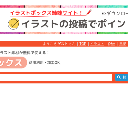
ようこそ
ゲスト
さん
TOP
イラスト
Q&A
日記