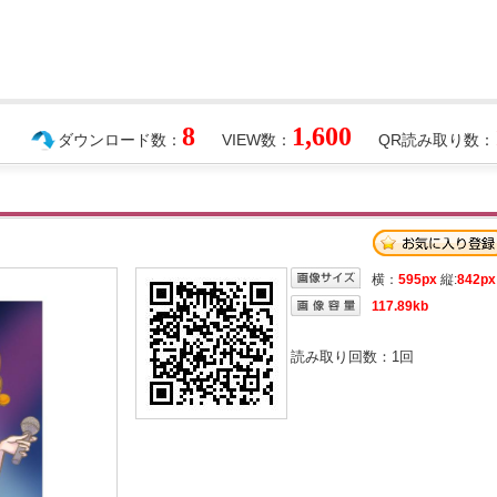
8
1,600
ダウンロード数：
VIEW数：
QR読み取り数：
）
横：
595px
縦:
842px
117.89kb
読み取り回数：
1
回