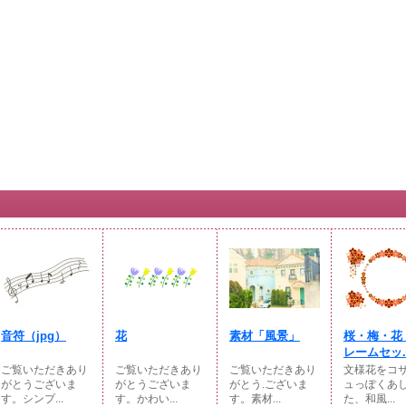
音符（jpg）
花
素材「風景」
桜・梅・花
レームセッ..
ご覧いただきあり
ご覧いただきあり
ご覧いただきあり
文様花をコ
がとうございま
がとうございま
がとう.ございま
ュっぽくあ
す。シンプ...
す。かわい...
す。素材...
た、和風...