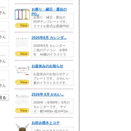
りの提...
お祭り・縁日・屋台の
さん
PO...
お祭り・縁日・屋台の
POPテンプレートです。
ファイル形式は透過PNG
です。---太め...
さん
2026年8月 カレンダ...
2026年8月 カレンダー
二色のアイコン 令和8
年 A4横のイラストで
す。8月をテ...
さん
お盆休みのお知らせ
お盆休みのお知らせテン
プレートです。 かわいい
夏のイラスト入りです。
さん
休業日の日付けを...
2026年 8月 かわい...
を見る
2026年（令和8年）8月の
カレンダーです。 サイ
ズ：横1480px 縦1047px...
お好み焼きとコテ
ご覧いただきありがとう