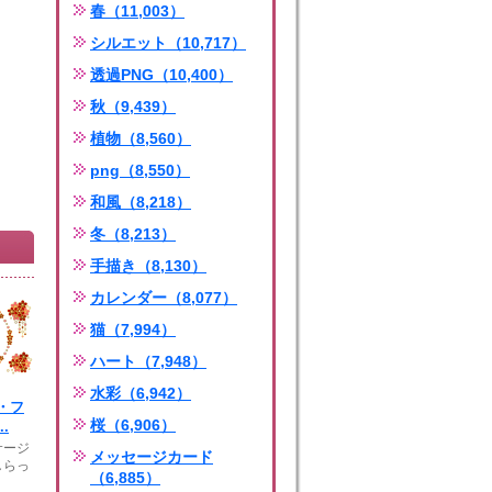
春（11,003）
シルエット（10,717）
透過PNG（10,400）
秋（9,439）
植物（8,560）
png（8,550）
和風（8,218）
冬（8,213）
手描き（8,130）
カレンダー（8,077）
猫（7,994）
ハート（7,948）
水彩（6,942）
・フ
桜（6,906）
.
サージ
メッセージカード
しらっ
（6,885）