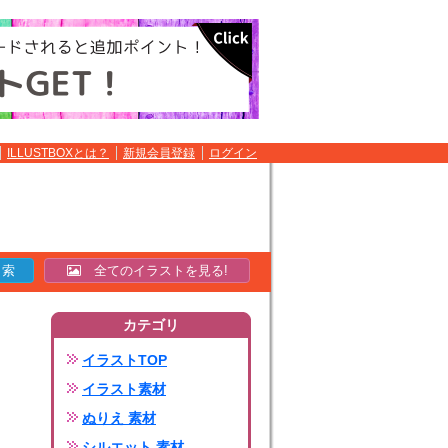
ILLUSTBOXとは？
新規会員登録
ログイン
全てのイラストを見る!
カテゴリ
イラストTOP
イラスト素材
ぬりえ 素材
シルエット 素材