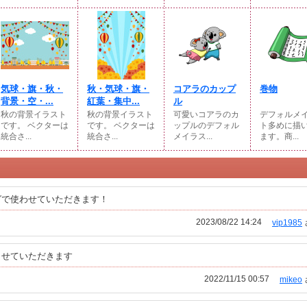
気球・旗・秋・
秋・気球・旗・
コアラのカップ
巻物
背景・空・...
紅葉・集中...
ル
秋の背景イラスト
秋の背景イラスト
可愛いコアラのカ
デフォルメ
です。 ベクターは
です。 ベクターは
ップルのデフォル
ト多めに描
統合さ...
統合さ...
メイラス...
ます。商...
グで使わせていただきます！
2023/08/22 14:24
vip1985
させていただきます
2022/11/15 00:57
mikeo