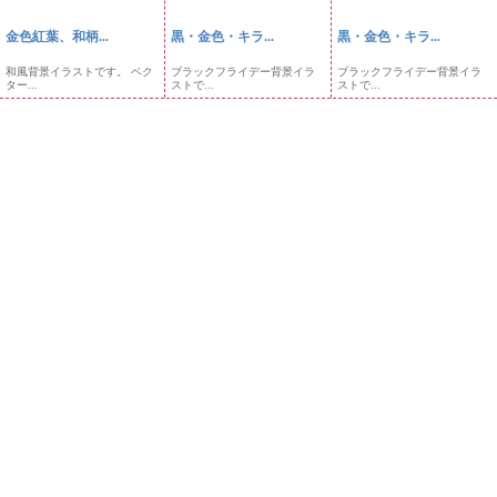
金色紅葉、和柄...
黒・金色・キラ...
黒・金色・キラ...
和風背景イラストです。 ベク
ブラックフライデー背景イラ
ブラックフライデー背景イラ
ター...
ストで...
ストで...