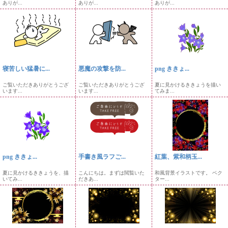
ありが...
ありが...
ありが...
寝苦しい猛暑に...
悪魔の攻撃を防...
png ききょ...
ご覧いただきありがとうござ
ご覧いただきありがとうござ
夏に見かけるききょうを描い
います...
います...
てみま...
png ききょ...
手書き風ラフご...
紅葉、紫和柄玉...
夏に見かけるききょうを、描
こんにちは。まずは閲覧いた
和風背景イラストです。 ベク
いてみ...
だきあ...
ター...