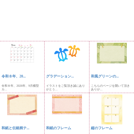
令和８年、20...
グラデーション...
和風グリーンの...
令和８年、2026年、9月横型
イラストをご覧頂き誠にあり
こちらのページを開いて頂き
カ...
がとう...
ありが...
和紙と伝統柄テ...
和紙のフレーム
縦のフレーム