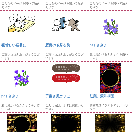
こちらのページを開いて頂き
こちらのページを開いて頂き
こちらのページを開いて頂き
ありが...
ありが...
ありが...
寝苦しい猛暑に...
悪魔の攻撃を防...
png ききょ...
ご覧いただきありがとうござ
ご覧いただきありがとうござ
夏に見かけるききょうを描い
います...
います...
てみま...
png ききょ...
手書き風ラフご...
紅葉、紫和柄玉...
夏に見かけるききょうを、描
こんにちは。まずは閲覧いた
和風背景イラストです。 ベク
いてみ...
だきあ...
ター...