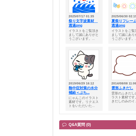
2025/07/17 01:35
2025/06/30 02:1
祭り文字波素材
夏祭りフレ
透過png
透過png
イラストをご覧頂き
イラストをご覧
まして誠にありがと
まして誠にあり
うございます。...
うございます。..
2019/06/29 16:12
2014/08/08 11:0
熱中症対策の水分
雲形ふきだし
補給＜ぶち...
雲形のふきだし
ラスト素材です
にゃんこのイラスト
きだしのみのイ..
素材です。リクエス
トをいただいた...
Q&A質問 (0)