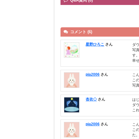
Q&A質問 (0)
コメント (6)
星野ひろこ
さん
ダ
写
す
幸
pia2006
さん
こ
こ
写
杏衣◇
さん
はじ
ダウ
こ
pia2006
さん
こ
こ
た