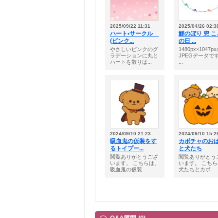
2025/09/22 11:31
2025/04/26 02:3
ハート•サークル
鯉のぼり 兜 
(ピンク...
の日 ...
やさしいピンクのグ
1480px×1047p
ラデーションに丸と
JPEGデータで
ハートを散りば...
...
2024/09/10 21:23
2024/09/10 15:2
吸血鬼の仮装をす
カボチャのお
るトイプー...
と犬たち
閲覧ありがとうござ
閲覧ありがとう
います。 こちらは、
います。 こち
吸血鬼の仮装...
犬たちとカボ...