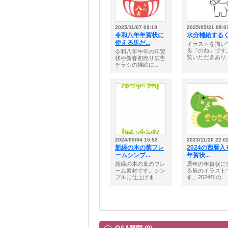
2025/11/07 09:19
2025/05/21 08:0
令和八年年賀状に
水分補給する
使える馬だ...
イラストを描い
る『のね』です
令和八年午年の年賀
覧いただきあり..
状や新春初売り広告
チラシの挿絵に...
2024/05/04 15:52
2023/11/20 22:0
新緑の木の葉フレ
2024の西暦入
ームシンプ...
年賀状...
新緑の木の葉のフレ
辰年の年賀状に
ーム素材です。シン
る辰のイラスト
プルに仕上げま...
す。2024年の...