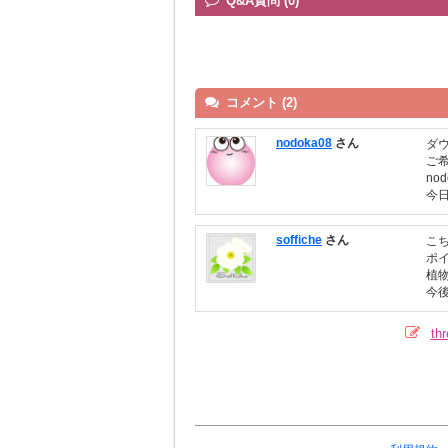
Q&A質問 (0)
コメント (2)
nodoka08
さん
ダ
ご
no
今
soffiche
さん
こ
ポ
植
今
t