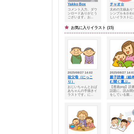
Yakko Box
チャオ☆
コメント入力、ダウ
太めの主線あり
ンロードありがとう
シンプル＆かわ
ございます。お...
しいイラストに..
お気に入りイラスト (15)
2025/08/27 14:02
2025/08/27 14:0
祖父母（にっこ
親子読書（絵
り）
む聞く選ぶ...
おじいちゃんとおば
【透過png】読
あちゃんの手描きイ
話題に。読み聞
ラストです。に...
をしている親...