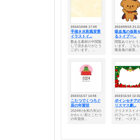
2024/10/06 17:09
2024/09/10 21:2
手描き水彩風背景
吸血鬼の仮装
イラストイ...
るトイプー...
数ある素材の中閲覧
閲覧ありがとう
して頂きありがとう
います。 こち
ございます。 ...
吸血鬼の仮装...
2023/11/17 14:56
2023/11/10 12:3
こたつでくつろぐ
ポインセチア
辰の年賀状
リスマス劇...
2024年(令和六年)の
クリスマスイメ
かわいい辰とこたつ
のフレームイラ
の年賀状...
です。 ベクタ...