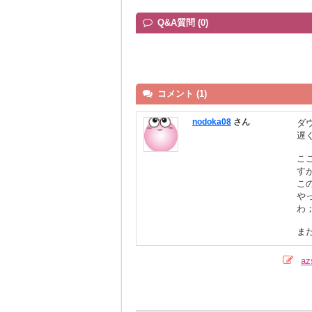
Q&A質問 (0)
コメント (1)
nodoka08
さん
ダ
遅
こ
す
こ
や
わ
ま
a