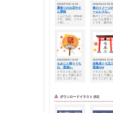
2026/07/05 12:43
2026/01/19 09:5
夏祭りのお店やさ
春のイメージ
ん壁紙
ームレスな...
こんにちは。oimsan
春のイメージの
です。現在、イラス
ムレスな背景イ
トAC、...
トです。横方向..
2023/08/03 10:50
2023/08/03 10:4
もみじと祭りうち
赤鳥居と七
わ 透過p...
透過png
イラストをご覧くだ
イラストをご覧
さいまして誠にあり
さいまして誠に
がとうございま...
がとうございま..
ダウンロードイラスト (62)