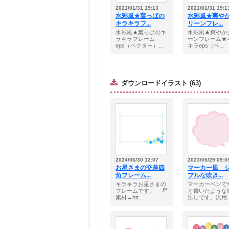
2021/01/31 19:13
2021/01/31 19:1
水彩風★葉っぱの
水彩風★爽や
キラキラフ...
リーンフレ...
水彩風★葉っぱのキ
水彩風★爽やか
ラキラフレーム
ーンフレーム★
eps（ベクター）...
キラeps（ベ...
ダウンロードイラスト (63)
2024/06/30 12:07
2023/05/29 09:0
お星さまの交差四
マーカー風 
角フレーム...
プルな吹き...
キラキラお星さまの
マーカーペンで
フレームです。 星
と書いたような
素材→htt...
出しです。汎用..