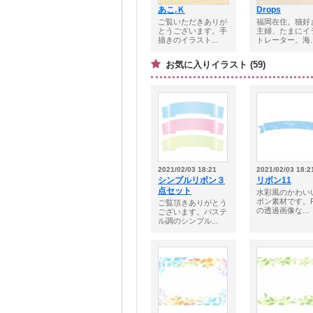
あこ.Ｋ
Drops
ご覧いただきありが
福岡在住。猫好
とうございます。手
主婦、たまにイ
描きのイラスト...
トレーター。海..
お気に入りイラスト (59)
2021/02/03 18:21
2021/02/03 18:2
シンプルリボン３
リボン11
点セット
水彩風のかわい
ボン素材です。P
ご覧頂きありがとう
の透過画像な...
ございます。パステ
ル調のシンプル...