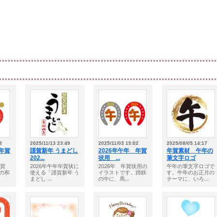
8
2025/11/13 23:49
2025/11/03 15:02
2025/08/05 14:17
の年賀
謹賀新年 うまどし
2026年午年 年賀
年賀素材 午年の
202...
状用 ...
筆文字ロゴ
年賀
2026年午年年賀状に
2026年 年賀状用の
午年の筆文字ロゴで
の和
使える「謹賀新年 う
イラストです。蹄鉄
す。午年のお正月の
まどし ...
の中に、馬...
テーマに、いろ...