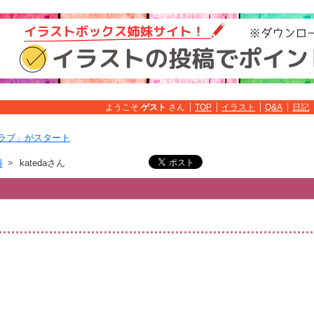
ようこそ
ゲスト
さん
TOP
イラスト
Q&A
日記
ラブ」がスタート
料
katedaさん