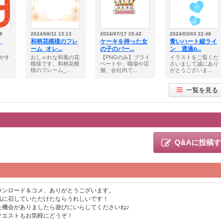
8
2024/08/11 13:13
2024/07/17 15:42
2024/03/03 22:48
プ
和柄花模様のフレ
ケーキを持った女
青いハート縦ライ
ーム_オレ...
の子のバー...
ン 透過p...
やす
おしゃれな和風の花
【PNGのみ】プライ
イラストをご覧くだ
プ
模様です。和柄花模
ベートや、職場や店
さいまして誠にあり
様のフレーム_...
舗、会社内で...
がとうございま...
一覧を見る
Q&Aに投稿
ウンロード＆コメ、ありがとうございます。
気に召していただけたならうれしいです！
た機会がありましたら遊びにいらしてくださいね♪
クエストもお気軽にどうぞ！