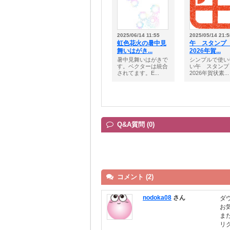
2025/06/14 11:55
2025/05/14 21:5
虹色花火の暑中見
午 スタン
舞いはがき...
2026年賀...
暑中見舞いはがきで
シンプルで使い
す。ベクターは統合
い午 スタン
されてます。E...
2026年賀状素...
Q&A質問 (0)
コメント (2)
nodoka08
さん
ダ
お
ま
リ