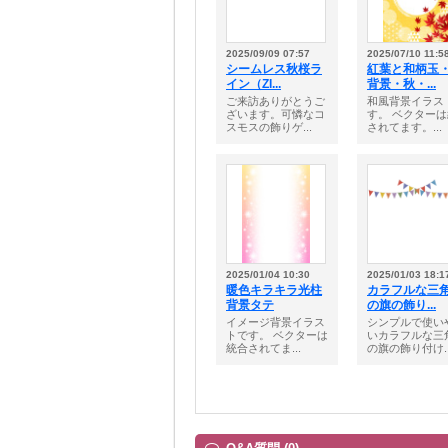
2025/09/09 07:57
2025/07/10 11:5
シームレス秋桜ラ
紅葉と和柄玉
イン（ZI...
背景・秋・...
ご来訪ありがとうご
和風背景イラス
ざいます。可憐なコ
す。 ベクター
スモスの飾りゲ...
されてます。...
2025/01/04 10:30
2025/01/03 18:1
暖色キラキラ光柱
カラフルな三
背景タテ
の旗の飾り...
イメージ背景イラス
シンプルで使い
トです。 ベクターは
いカラフルな三
統合されてま...
の旗の飾り付け..