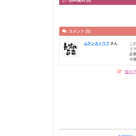
Q&A質問 (0)
コメント (1)
ムテンカトウフ
さん
こ
リ
必
今
昔の