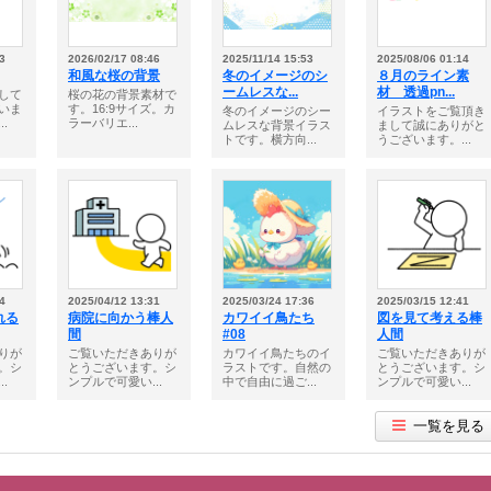
3
2026/02/17 08:46
2025/11/14 15:53
2025/08/06 01:14
和風な桜の背景
冬のイメージのシ
８月のライン素
ームレスな...
材 透過pn...
して
桜の花の背景素材で
いま
す。16:9サイズ。カ
冬のイメージのシー
イラストをご覧頂き
.
ラーバリエ...
ムレスな背景イラス
まして誠にありがと
トです。横方向...
うございます。...
4
2025/04/12 13:31
2025/03/24 17:36
2025/03/15 12:41
れる
病院に向かう棒人
カワイイ鳥たち
図を見て考える棒
間
#08
人間
りが
ご覧いただきありが
カワイイ鳥たちのイ
ご覧いただきありが
。シ
とうございます。シ
ラストです。自然の
とうございます。シ
.
ンプルで可愛い...
中で自由に過ご...
ンプルで可愛い...
一覧を見る