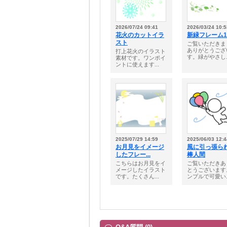
2026/07/24 09:41
2026/03/24 10:5
花火のカットイラ
新緑フレーム1
スト
ご覧いただきま
ありがとうござ
打上花火のイラスト
す。緑がやさし..
素材です。ワンポイ
ントに使えます...
2025/07/29 14:59
2025/06/03 12:4
お月見をイメージ
風に引っ張ら
したフレー...
棒人間
こちらはお月見をイ
ご覧いただきあ
メージしたイラスト
とうございます
です。たくさん...
ンプルで可愛い..