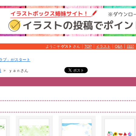
ようこそ
ゲスト
さん
TOP
イラスト
Q&A
日記
ラブ」がスタート
料
ｙａｎさん