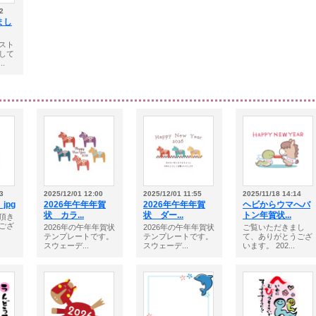
2
まし
スト
して
.
3
2025/12/01 12:00
2025/12/01 11:55
2025/11/18 14:14
jpg
2026年午年年賀
2026年午年年賀
ヘビからウマへバ
状 カラ...
状 ダー...
トン年賀状...
頂き
ござ
2026年の午年年賀状
2026年の午年年賀状
ご覧いただきまし
テンプレートです。
テンプレートです。
て、ありがとうござ
スウェーデ...
スウェーデ...
います。 202...