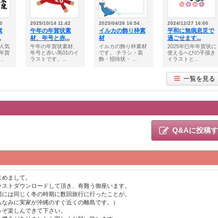
0
2025/10/14 11:42
2025/04/26 16:54
2024/12/27 16:00
素
午年の年賀状素
イルカの飾り枠素
平和に無病息災で
.
材、年号と赤...
材
過ごせます...
人気
午年の年賀状素材、
イルカの飾り枠素材
2025年巳年年賀状に
年賀
年号と赤い馬01のイ
です。 チラシ・装
使えるへびの手描き
.
ラストです。...
飾・招待状・ ...
イラストと...
一覧を見る
Q&Aに投稿
じめまして。
ラストダウンロードして頂き、有難う御座います。
縄には同じく冬の時期に数回旅行に行ったことが。
ちなみに実家が沖縄のすぐ近くの離島です。）
うぞ楽しんできて下さい。