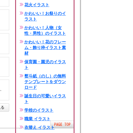
花火イラスト
かわいい！お祭りのイ
ラスト
かわいい！人物（女
性・男性）のイラスト
かわいい！花のフレー
ム・飾り枠イラスト素
材
保育園・園児のイラス
ト
熨斗紙（のし）の無料
テンプレートをダウン
ロード
。
誕生日の可愛いイラス
ト
見る
学校のイラスト
職業 イラスト
衣替え イラスト