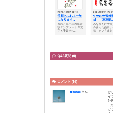
2025/11/12 12:16
2025/10/31 22:2
笑顔あふれる一年
午年の年賀状
になります...
材 「運運動..
令和八年午年の年賀
みなさんに大変
状テンプレート 筆文
のあった面白い
字と手書きの...
状 あいうえお..
Q&A質問 (0)
コメント (16)
trictrac
さん
は
イ
沖
（
ど