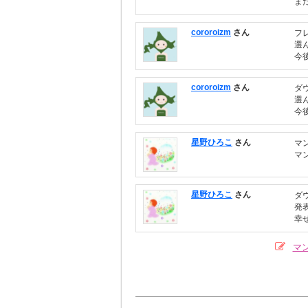
ま
cororoizm
さん
フ
選
今
cororoizm
さん
ダ
選
今
星野ひろこ
さん
マ
マ
星野ひろこ
さん
ダ
発
幸
マ