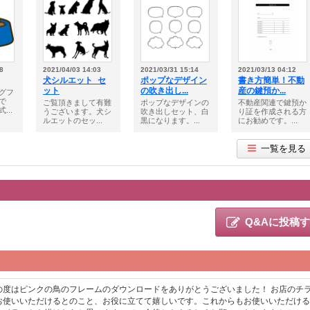
8
2021/04/03 14:03
2021/03/31 15:14
2021/03/13 04:12
犬シルエット_セ
ポップなデザイン
書き方簡単！不動
ット
の吹き出し...
産の鍵預か...
グフ
で
ご覧頂きまして有難
ポップなデザインの
不動産関連で鍵預か
...
うございます。犬シ
吹き出しセット、白
り証を作成される方
ルエットのセッ...
黒になります。...
にお勧めです。...
一覧を見る
Q&Aに投稿
の度はピンクの鳥のフレームのダウンロードをありがとうございました！ お店のチ
お使いいただけるとのこと、お役に立てて嬉しいです。これからもお使いいただける