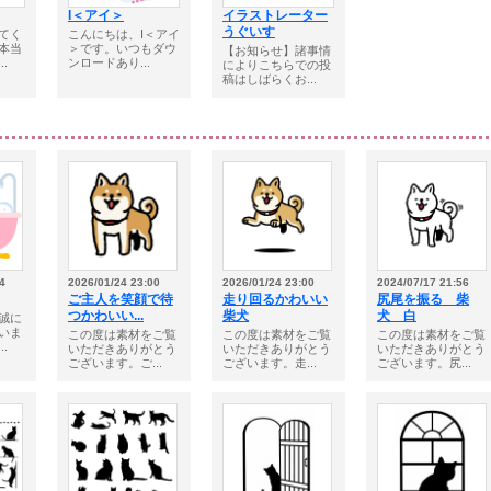
I＜アイ＞
イラストレーター
うぐいす
てく
こんにちは、I＜アイ
本当
＞です。いつもダウ
【お知らせ】諸事情
.
ンロードあり...
によりこちらでの投
稿はしばらくお...
4
2026/01/24 23:00
2026/01/24 23:00
2024/07/17 21:56
ご主人を笑顔で待
走り回るかわいい
尻尾を振る 柴
つかわいい...
柴犬
犬 白
誠に
いま
この度は素材をご覧
この度は素材をご覧
この度は素材をご覧
.
いただきありがとう
いただきありがとう
いただきありがとう
ございます。ご...
ございます。走...
ございます。尻...