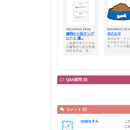
2021/04/19 19:06
2021/04/12 10:3
鍵預かり証テンプ
犬のエサ
レート 書...
犬のエサ・ドッ
ードのイラスト
ご自身でオリジナル
す。ファイル形式
の鍵預かり証を作成
される方は、ぜ...
Q&A質問 (0)
コメント (1)
nodeq
さん
こ
に