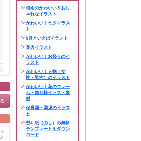
梅雨のかわいい＆おし
ゃれなイラスト
かわいい！七夕イラス
ト
6月といえばイラスト
花火イラスト
かわいい！お祭りのイ
ラスト
かわいい！人物（女
性・男性）のイラスト
かわいい！花のフレー
ム・飾り枠イラスト素
材
する
保育園・園児のイラス
ト
熨斗紙（のし）の無料
テンプレートをダウン
ラシ
ロード
よ