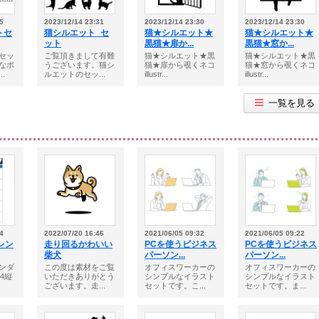
5
2023/12/14 23:31
2023/12/14 23:30
2023/12/14 23:30
トセ
猫シルエット_セ
猫★シルエット★
猫★シルエット★
ット
黒猫★扉か...
黒猫★窓か...
セッ
ご覧頂きまして有難
猫★シルエット★黒
猫★シルエット★黒
なポ
うございます。猫シ
猫★扉から覗くネコ
猫★窓から覗くネコ
.
ルエットのセッ...
illustr...
illustr...
一覧を見る
4
2022/07/20 16:46
2021/06/05 09:32
2021/06/05 09:22
カレン
走り回るかわいい
PCを使うビジネス
PCを使うビジネス
柴犬
パーソン...
パーソン...
レンダ
この度は素材をご覧
オフィスワーカーの
オフィスワーカーの
4縦
いただきありがとう
シンプルなイラスト
シンプルなイラスト
ございます。走...
セットです。こ...
セットです。ま...