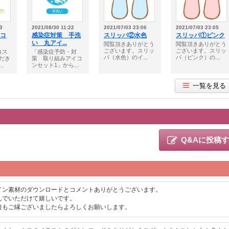
3
2021/08/30 11:22
2021/07/03 23:06
2021/07/03 23:05
_コ
感染症対策 手洗
スリッパ②水色
スリッパ①ピンク
い 丸アイ...
閲覧頂きありがとう
閲覧頂きありがとう
ございます。スリッ
ございます。スリッ
コス
「感染症予防・対
パ（水色）のイ...
パ（ピンク）の...
だき
策 取り組みアイコ
.
ンセット1」から...
一覧を見る
Q&Aに投稿
イン素材のダウンロードとコメントありがとうございます。
んでいただけて嬉しいです。
後もご縁ございましたらよろしくお願いします。