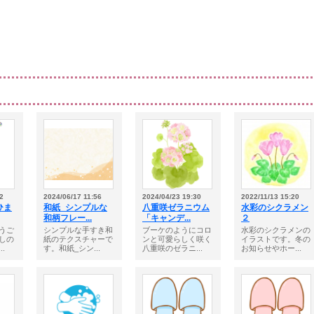
2
2024/06/17 11:56
2024/04/23 19:30
2022/11/13 15:20
ひま
和紙_シンプルな
八重咲ゼラニウム
水彩のシクラメン
和柄フレー...
「キャンデ...
２
うご
シンプルな手すき和
ブーケのようにコロ
水彩のシクラメンの
しの
紙のテクスチャーで
ンと可愛らしく咲く
イラストです。冬の
.
す。和紙_シン...
八重咲のゼラニ...
お知らせやホー...