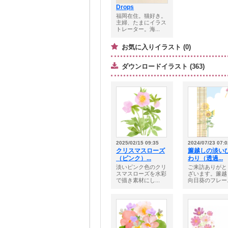
Drops
福岡在住。猫好き。
主婦、たまにイラス
トレーター。海...
お気に入りイラスト (0)
ダウンロードイラスト (363)
2025/02/15 09:35
2024/07/23 07:0
クリスマスローズ
簾越しの淡い
（ピンク）...
わり（透過...
淡いピンク色のクリ
ご来訪ありがと
スマスローズを水彩
ざいます。簾越
で描き素材にし...
向日葵のフレー..