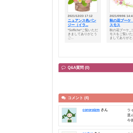
2021/12/23 17:12
2021/09/06 14:4
ニュアンス色パン
秋の花ブーケ
ジー（イラ...
スモス
*Soffiche*ご覧いただ
秋の花ブーケ_
きましてありがとう
モスをご覧いた
ご...
ましてありがと..
Q&A質問 (0)
コメント (4)
cororoizm
さん
ラ
選
今