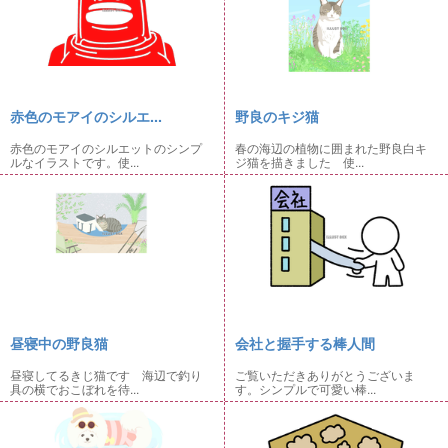
赤色のモアイのシルエ...
野良のキジ猫
赤色のモアイのシルエットのシンプ
春の海辺の植物に囲まれた野良白キ
ルなイラストです。使...
ジ猫を描きました 使...
昼寝中の野良猫
会社と握手する棒人間
昼寝してるきじ猫です 海辺で釣り
ご覧いただきありがとうございま
具の横でおこぼれを待...
す。シンプルで可愛い棒...