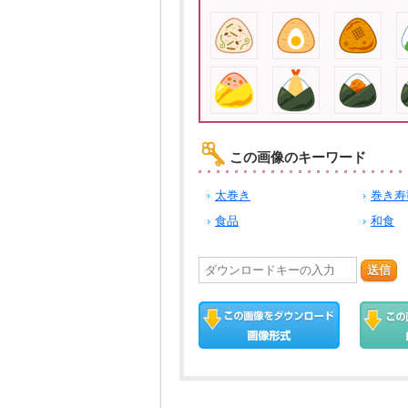
この画像のキーワード
太巻き
巻き寿
食品
和食
送信