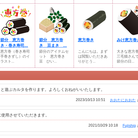
節分 恵方巻
節分 恵方巻
恵方巻き
みけ恵方巻
き・巻き寿司...
き 豆まき ...
恵方巻（巻き寿司
節分のアイテムセ
こんにちは。まず
大きな恵方
手巻きずし）のイ
ット 恵方巻き
は閲覧いただきあ
三毛猫さん
ラスト...
豆 ひい...
りがとう...
節分の日...
もと遊ぶカルタを作ります。よろしくおねがいいたします。
2023/10/13 10:51
おおたにおおた
に使用させていただきます。
2021/10/29 10:18
Fujishig