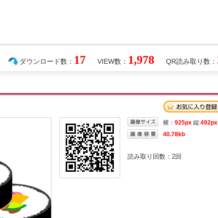
17
1,978
ダウンロード数：
VIEW数：
QR読み取り数：
横：
925px
縦:
492px
40.78kb
読み取り回数：
2
回