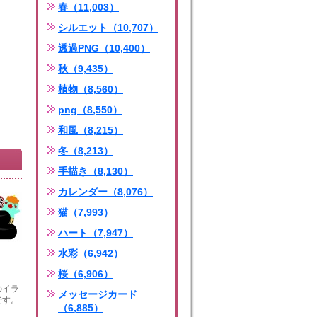
春（11,003）
シルエット（10,707）
透過PNG（10,400）
秋（9,435）
植物（8,560）
png（8,550）
和風（8,215）
冬（8,213）
手描き（8,130）
カレンダー（8,076）
猫（7,993）
ハート（7,947）
水彩（6,942）
桜（6,906）
のイラ
メッセージカード
です。
（6,885）