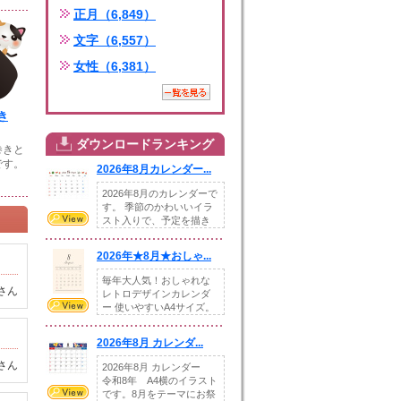
正月（6,849）
文字（6,557）
女性（6,381）
き
ダウンロードランキング
巻きと
です。
2026年8月カレンダー...
2026年8月のカレンダーで
す。 季節のかわいいイラ
スト入りで、予定を描き
込めるスペ...
2026年★8月★おしゃ...
毎年大人気！おしゃれな
さん
レトロデザインカレンダ
ー 使いやすいA4サイズ。
illust...
2026年8月 カレンダ...
さん
2026年8月 カレンダー
令和8年 A4横のイラスト
です。8月をテーマにお祭