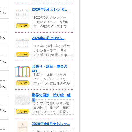
りの提...
2026年8月 カレンダ...
さん
2026年8月 カレンダー
二色のアイコン 令和8
年 A4横のイラストで
す。8月をテ...
さん
2026年 8月 かわい...
2026年（令和8年）8月の
カレンダーです。 サイ
ズ：横1480px 縦1047px...
さん
お祭り・縁日・屋台の
PO...
お祭り・縁日・屋台の
POPテンプレートです。
ファイル形式は透過PNG
さん
です。---太め...
世界の国旗 塗り絵 線
画
シンプルで使いやすい世
界の国旗 塗り絵 線画
さん
のイラストです。画像デ
ータとEPSデータ...
2026年★9月★おしゃ...
毎年大人気！おしゃれな