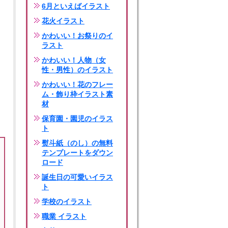
6月といえばイラスト
花火イラスト
かわいい！お祭りのイ
ラスト
かわいい！人物（女
性・男性）のイラスト
かわいい！花のフレー
ム・飾り枠イラスト素
材
保育園・園児のイラス
ト
熨斗紙（のし）の無料
テンプレートをダウン
ロード
誕生日の可愛いイラス
ト
学校のイラスト
職業 イラスト