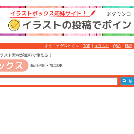
ようこそ
ゲスト
さん
TOP
イラスト
Q&A
日記