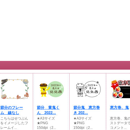
節分のフレー
節分 黄鬼く
節分鬼 恵方巻
恵方巻、鬼
ム 線なし
ん 2022...
き 202...
こちらはせつぶん
★A3サイズ
★A3サイズ
恵方巻、鬼
をイメージしたフ
★PNG
★PNG
ストデータ
レームイ...
150dpi（2...
150dpi（2...
コメント...