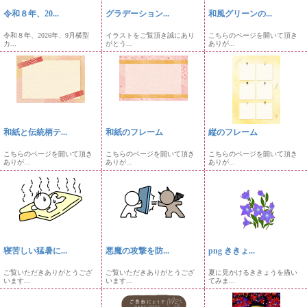
令和８年、20...
グラデーション...
和風グリーンの...
令和８年、2026年、9月横型
イラストをご覧頂き誠にあり
こちらのページを開いて頂き
カ...
がとう...
ありが...
和紙と伝統柄テ...
和紙のフレーム
縦のフレーム
こちらのページを開いて頂き
こちらのページを開いて頂き
こちらのページを開いて頂き
ありが...
ありが...
ありが...
寝苦しい猛暑に...
悪魔の攻撃を防...
png ききょ...
ご覧いただきありがとうござ
ご覧いただきありがとうござ
夏に見かけるききょうを描い
います...
います...
てみま...