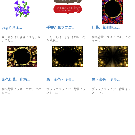
png ききょ...
手書き風ラフご...
紅葉、紫和柄玉...
夏に見かけるききょうを、描
こんにちは。まずは閲覧いた
和風背景イラストです。 ベク
いてみ...
だきあ...
ター...
金色紅葉、和柄...
黒・金色・キラ...
黒・金色・キラ...
和風背景イラストです。 ベク
ブラックフライデー背景イラ
ブラックフライデー背景イラ
ター...
ストで...
ストで...