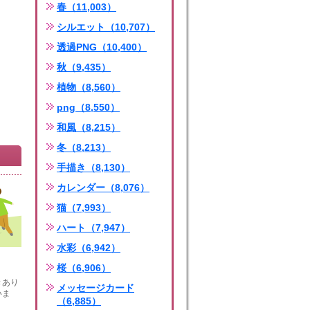
春（11,003）
シルエット（10,707）
透過PNG（10,400）
秋（9,435）
植物（8,560）
png（8,550）
和風（8,215）
冬（8,213）
手描き（8,130）
カレンダー（8,076）
猫（7,993）
ハート（7,947）
水彩（6,942）
桜（6,906）
きあり
メッセージカード
いま
（6,885）