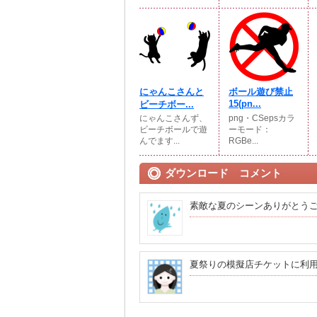
にゃんこさんと
ボール遊び禁止
15(pn...
ビーチボー...
にゃんこさんず、
png・CSepsカラ
ビーチボールで遊
ーモード：
んでます...
RGBe...
ダウンロード コメント
素敵な夏のシーンありがとう
夏祭りの模擬店チケットに利