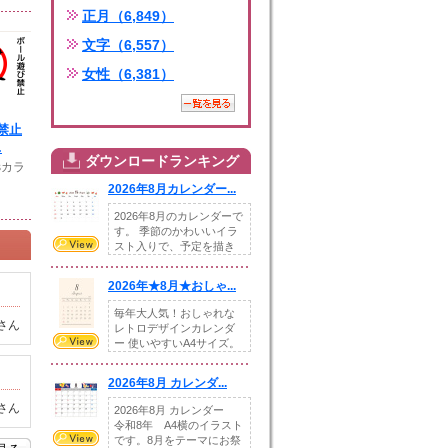
正月（6,849）
文字（6,557）
女性（6,381）
禁止
.
ダウンロードランキング
sカラ
2026年8月カレンダー...
2026年8月のカレンダーで
す。 季節のかわいいイラ
スト入りで、予定を描き
込めるスペ...
2026年★8月★おしゃ...
毎年大人気！おしゃれな
さん
レトロデザインカレンダ
ー 使いやすいA4サイズ。
illust...
2026年8月 カレンダ...
さん
2026年8月 カレンダー
令和8年 A4横のイラスト
です。8月をテーマにお祭