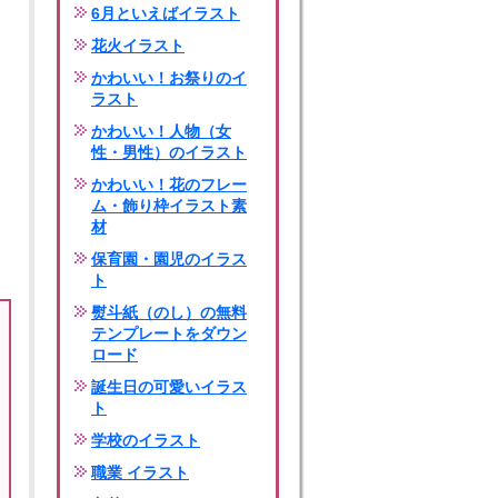
6月といえばイラスト
花火イラスト
かわいい！お祭りのイ
ラスト
かわいい！人物（女
性・男性）のイラスト
かわいい！花のフレー
ム・飾り枠イラスト素
材
保育園・園児のイラス
ト
熨斗紙（のし）の無料
テンプレートをダウン
ロード
誕生日の可愛いイラス
ト
学校のイラスト
職業 イラスト