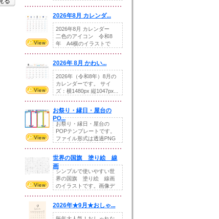
を見る
りの提...
2026年8月 カレンダ...
2026年8月 カレンダー
二色のアイコン 令和8
年 A4横のイラストで
す。8月をテ...
2026年 8月 かわい...
2026年（令和8年）8月の
カレンダーです。 サイ
ズ：横1480px 縦1047px...
お祭り・縁日・屋台の
PO...
お祭り・縁日・屋台の
POPテンプレートです。
ファイル形式は透過PNG
です。---太め...
世界の国旗 塗り絵 線
画
シンプルで使いやすい世
界の国旗 塗り絵 線画
のイラストです。画像デ
ータとEPSデータ...
2026年★9月★おしゃ...
毎年大人気！おしゃれな