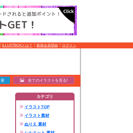
ILLUSTBOXとは？
新規会員登録
ログイン
全てのイラストを見る!
カテゴリ
イラストTOP
イラスト素材
ぬりえ 素材
シルエット 素材