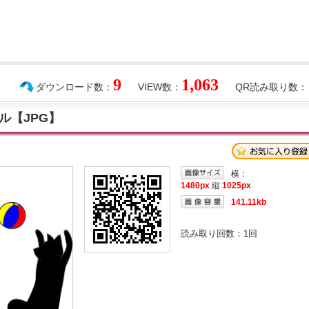
9
1,063
ダウンロード数：
VIEW数：
QR読み取り数：
ル【JPG】
横：
1480px
縦:
1025px
141.11kb
読み取り回数：
1
回