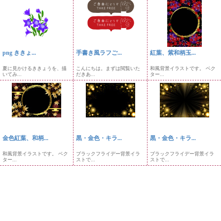
png ききょ...
手書き風ラフご...
紅葉、紫和柄玉...
夏に見かけるききょうを、描
こんにちは。まずは閲覧いた
和風背景イラストです。 ベク
いてみ...
だきあ...
ター...
金色紅葉、和柄...
黒・金色・キラ...
黒・金色・キラ...
和風背景イラストです。 ベク
ブラックフライデー背景イラ
ブラックフライデー背景イラ
ター...
ストで...
ストで...