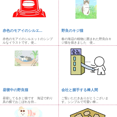
赤色のモアイのシルエ...
野良のキジ猫
赤色のモアイのシルエットのシンプ
春の海辺の植物に囲まれた野良白キ
ルなイラストです。使...
ジ猫を描きました 使...
昼寝中の野良猫
会社と握手する棒人間
昼寝してるきじ猫です 海辺で釣り
ご覧いただきありがとうございま
具の横でおこぼれを待...
す。シンプルで可愛い棒...