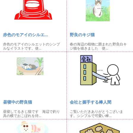
赤色のモアイのシルエ...
野良のキジ猫
赤色のモアイのシルエットのシンプ
春の海辺の植物に囲まれた野良白キ
ルなイラストです。使...
ジ猫を描きました 使...
昼寝中の野良猫
会社と握手する棒人間
昼寝してるきじ猫です 海辺で釣り
ご覧いただきありがとうございま
具の横でおこぼれを待...
す。シンプルで可愛い棒...