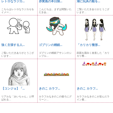
レトロなラジカ...
赤黄黒の本日限...
湖に玩具の船を...
こちらはレトロなラジカセを
こんにちは。まずは閲覧いた
ご覧いただきありがとうござ
イメー...
だきあ...
います...
強く主張する人...
ゴブリンの精鋭...
「カリカリ整形...
ご覧いただきありがとうござ
ゴブリンの精鋭アサシンのシ
顔面を面白く改造した「カリ
います...
ンプル...
カリ整...
【コンジョ】「...
きのこ カラフ...
きのこ カラフ...
リアルな「みいちゃん」と呼
カラフルなきのこの後ろにグ
カラフルなきのこが並んだラ
ばれる...
リーン...
イン素...