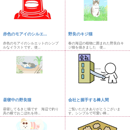
赤色のモアイのシルエ...
野良のキジ猫
赤色のモアイのシルエットのシンプ
春の海辺の植物に囲まれた野良白キ
ルなイラストです。使...
ジ猫を描きました 使...
昼寝中の野良猫
会社と握手する棒人間
昼寝してるきじ猫です 海辺で釣り
ご覧いただきありがとうございま
具の横でおこぼれを待...
す。シンプルで可愛い棒...