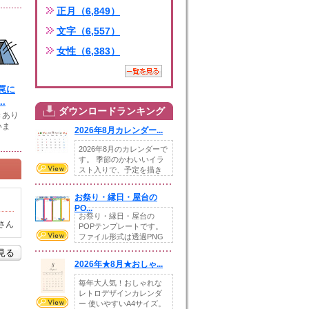
正月（6,849）
文字（6,557）
女性（6,383）
罠に
.
ダウンロードランキング
きあり
いま
2026年8月カレンダー...
2026年8月のカレンダーで
す。 季節のかわいいイラ
スト入りで、予定を描き
込めるスペ...
お祭り・縁日・屋台の
PO...
お祭り・縁日・屋台の
さん
POPテンプレートです。
ファイル形式は透過PNG
です。---太め...
を見る
2026年★8月★おしゃ...
毎年大人気！おしゃれな
レトロデザインカレンダ
ー 使いやすいA4サイズ。