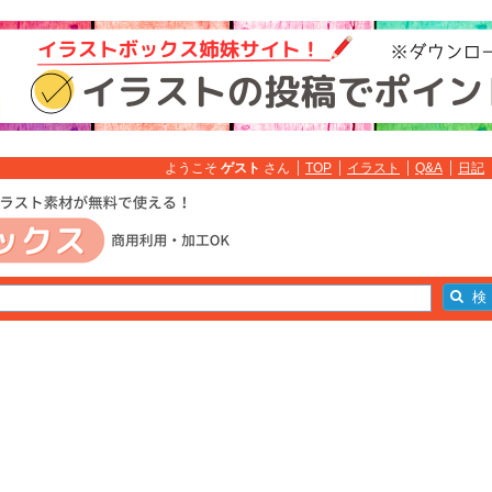
ようこそ
ゲスト
さん
TOP
イラスト
Q&A
日記