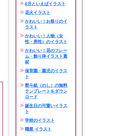
6月といえばイラスト
花火イラスト
かわいい！お祭りのイ
ラスト
かわいい！人物（女
性・男性）のイラスト
かわいい！花のフレー
ム・飾り枠イラスト素
材
保育園・園児のイラス
ト
熨斗紙（のし）の無料
テンプレートをダウン
ロード
誕生日の可愛いイラス
ト
学校のイラスト
職業 イラスト