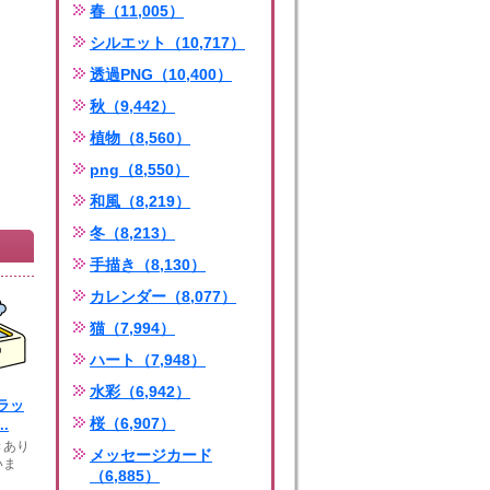
春（11,005）
シルエット（10,717）
透過PNG（10,400）
秋（9,442）
植物（8,560）
png（8,550）
和風（8,219）
冬（8,213）
手描き（8,130）
カレンダー（8,077）
猫（7,994）
ハート（7,948）
水彩（6,942）
ラッ
桜（6,907）
.
きあり
メッセージカード
いま
（6,885）