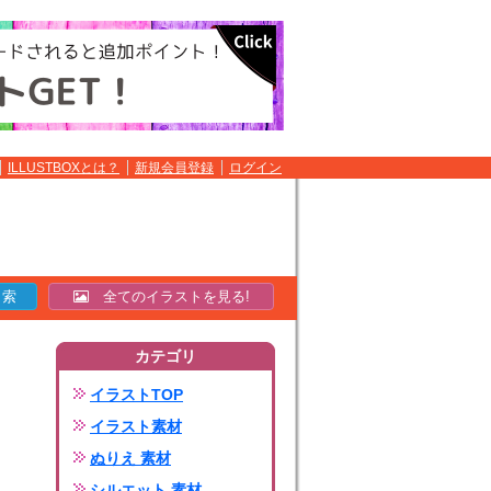
ILLUSTBOXとは？
新規会員登録
ログイン
全てのイラストを見る!
カテゴリ
イラストTOP
イラスト素材
ぬりえ 素材
シルエット 素材