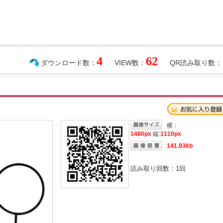
4
62
ダウンロード数：
VIEW数：
QR読み取り数：
横：
1480px
縦:
1110px
141.93kb
読み取り回数：
1
回