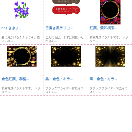
png ききょ...
手書き風ラフご...
紅葉、紫和柄玉...
夏に見かけるききょうを、描
こんにちは。まずは閲覧いた
和風背景イラストです。 ベク
いてみ...
だきあ...
ター...
金色紅葉、和柄...
黒・金色・キラ...
黒・金色・キラ...
和風背景イラストです。 ベク
ブラックフライデー背景イラ
ブラックフライデー背景イラ
ター...
ストで...
ストで...