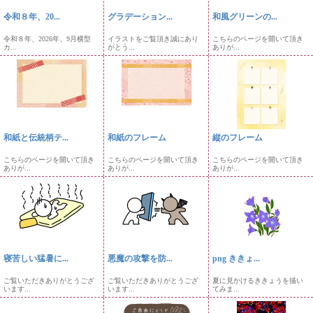
令和８年、20...
グラデーション...
和風グリーンの...
令和８年、2026年、9月横型
イラストをご覧頂き誠にあり
こちらのページを開いて頂き
カ...
がとう...
ありが...
和紙と伝統柄テ...
和紙のフレーム
縦のフレーム
こちらのページを開いて頂き
こちらのページを開いて頂き
こちらのページを開いて頂き
ありが...
ありが...
ありが...
寝苦しい猛暑に...
悪魔の攻撃を防...
png ききょ...
ご覧いただきありがとうござ
ご覧いただきありがとうござ
夏に見かけるききょうを描い
います...
います...
てみま...