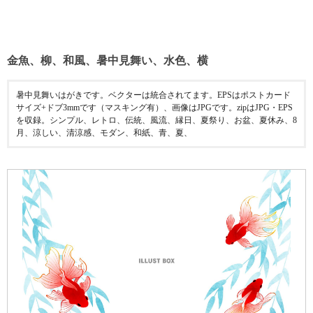
金魚、柳、和風、暑中見舞い、水色、横
暑中見舞いはがきです。ベクターは統合されてます。EPSはポストカード
サイズ+ドブ3mmです（マスキング有）、画像はJPGです。zipはJPG・EPS
を収録。シンプル、レトロ、伝統、風流、縁日、夏祭り、お盆、夏休み、8
月、涼しい、清涼感、モダン、和紙、青、夏、