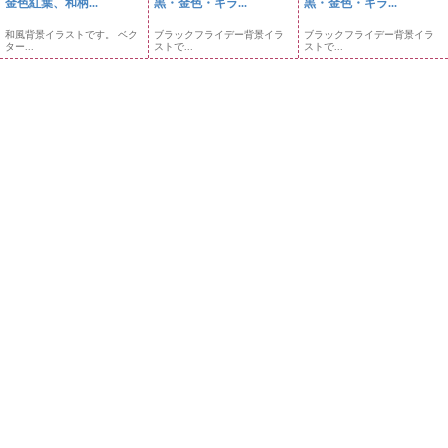
金色紅葉、和柄...
黒・金色・キラ...
黒・金色・キラ...
和風背景イラストです。 ベク
ブラックフライデー背景イラ
ブラックフライデー背景イラ
ター...
ストで...
ストで...