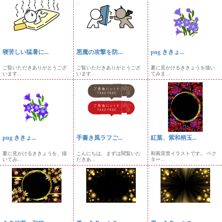
寝苦しい猛暑に...
悪魔の攻撃を防...
png ききょ...
ご覧いただきありがとうござ
ご覧いただきありがとうござ
夏に見かけるききょうを描い
います...
います...
てみま...
png ききょ...
手書き風ラフご...
紅葉、紫和柄玉...
夏に見かけるききょうを、描
こんにちは。まずは閲覧いた
和風背景イラストです。 ベク
いてみ...
だきあ...
ター...