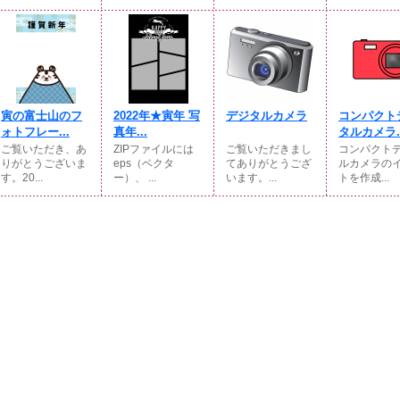
寅の富士山のフ
2022年★寅年 写
デジタルカメラ
コンパクト
ォトフレー...
真年...
タルカメラ..
ご覧いただき、あ
ZIPファイルには
ご覧いただきまし
コンパクト
りがとうございま
eps（ベクタ
てありがとうござ
ルカメラの
す。20...
ー）、 ...
います。...
トを作成...