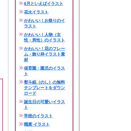
6月といえばイラスト
花火イラスト
かわいい！お祭りのイ
ラスト
かわいい！人物（女
性・男性）のイラスト
かわいい！花のフレー
ム・飾り枠イラスト素
材
保育園・園児のイラス
ト
熨斗紙（のし）の無料
テンプレートをダウン
ロード
誕生日の可愛いイラス
ト
学校のイラスト
職業 イラスト