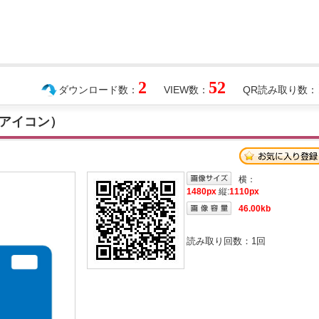
2
52
ダウンロード数：
VIEW数：
QR読み取り数：
アイコン）
横：
1480px
縦:
1110px
46.00kb
読み取り回数：
1
回