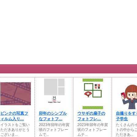
ピンクの写真フ
卯年のシンプル
ウサギの扇子の
自撮りをす
ィルム入り...
なフォトフ...
フォトフレ...
子学生
イラストをご覧い
2023年卯年の年賀
2023年卯年の年賀
たくさんの
ただきありがとう
状のフォトフレー
状のフォトフレー
トの中から
ございま...
ムで...
ムテ...
ただきあ...