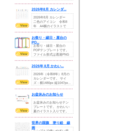
りの提...
2026年8月 カレンダ...
2026年8月 カレンダー
二色のアイコン 令和8
年 A4横のイラストで
す。8月をテ...
お祭り・縁日・屋台の
PO...
お祭り・縁日・屋台の
POPテンプレートです。
ファイル形式は透過PNG
です。---太め...
2026年 8月 かわい...
2026年（令和8年）8月の
カレンダーです。 サイ
ズ：横1480px 縦1047px...
お盆休みのお知らせ
お盆休みのお知らせテン
プレートです。 かわいい
夏のイラスト入りです。
休業日の日付けを...
世界の国旗 塗り絵 線
画
シンプルで使いやすい世