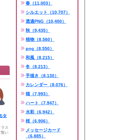
春（11,003）
シルエット（10,707）
透過PNG（10,400）
秋（9,435）
植物（8,560）
png（8,550）
和風（8,215）
冬（8,213）
手描き（8,130）
カレンダー（8,076）
猫（7,993）
ハート（7,947）
水彩（6,942）
る女
桜（6,906）
イラス
メッセージカード
ご覧い
（6,885）