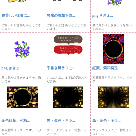
寝苦しい猛暑に...
悪魔の攻撃を防...
png ききょ...
ご覧いただきありがとうござ
ご覧いただきありがとうござ
夏に見かけるききょうを描い
います...
います...
てみま...
png ききょ...
手書き風ラフご...
紅葉、紫和柄玉...
夏に見かけるききょうを、描
こんにちは。まずは閲覧いた
和風背景イラストです。 ベク
いてみ...
だきあ...
ター...
金色紅葉、和柄...
黒・金色・キラ...
黒・金色・キラ...
和風背景イラストです。 ベク
ブラックフライデー背景イラ
ブラックフライデー背景イラ
ター...
ストで...
ストで...