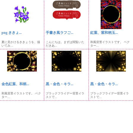
png ききょ...
手書き風ラフご...
紅葉、紫和柄玉...
夏に見かけるききょうを、描
こんにちは。まずは閲覧いた
和風背景イラストです。 ベク
いてみ...
だきあ...
ター...
金色紅葉、和柄...
黒・金色・キラ...
黒・金色・キラ...
和風背景イラストです。 ベク
ブラックフライデー背景イラ
ブラックフライデー背景イラ
ター...
ストで...
ストで...