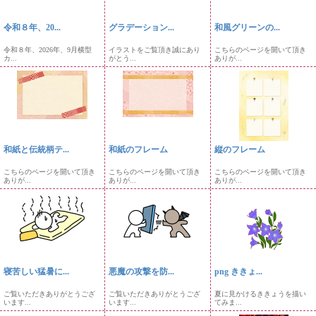
令和８年、20...
グラデーション...
和風グリーンの...
令和８年、2026年、9月横型
イラストをご覧頂き誠にあり
こちらのページを開いて頂き
カ...
がとう...
ありが...
和紙と伝統柄テ...
和紙のフレーム
縦のフレーム
こちらのページを開いて頂き
こちらのページを開いて頂き
こちらのページを開いて頂き
ありが...
ありが...
ありが...
寝苦しい猛暑に...
悪魔の攻撃を防...
png ききょ...
ご覧いただきありがとうござ
ご覧いただきありがとうござ
夏に見かけるききょうを描い
います...
います...
てみま...