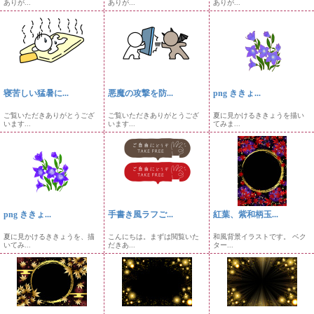
ありが...
ありが...
ありが...
寝苦しい猛暑に...
悪魔の攻撃を防...
png ききょ...
ご覧いただきありがとうござ
ご覧いただきありがとうござ
夏に見かけるききょうを描い
います...
います...
てみま...
png ききょ...
手書き風ラフご...
紅葉、紫和柄玉...
夏に見かけるききょうを、描
こんにちは。まずは閲覧いた
和風背景イラストです。 ベク
いてみ...
だきあ...
ター...