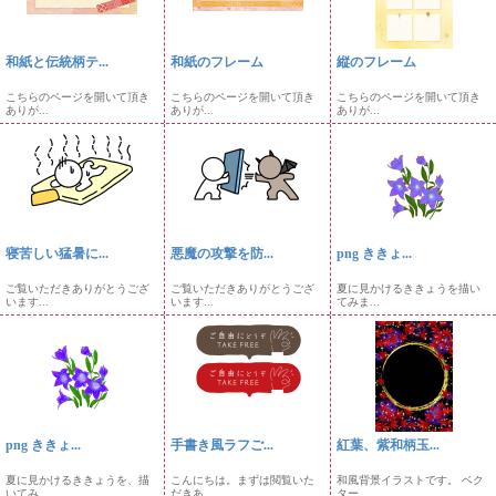
和紙と伝統柄テ...
和紙のフレーム
縦のフレーム
こちらのページを開いて頂き
こちらのページを開いて頂き
こちらのページを開いて頂き
ありが...
ありが...
ありが...
寝苦しい猛暑に...
悪魔の攻撃を防...
png ききょ...
ご覧いただきありがとうござ
ご覧いただきありがとうござ
夏に見かけるききょうを描い
います...
います...
てみま...
png ききょ...
手書き風ラフご...
紅葉、紫和柄玉...
夏に見かけるききょうを、描
こんにちは。まずは閲覧いた
和風背景イラストです。 ベク
いてみ...
だきあ...
ター...