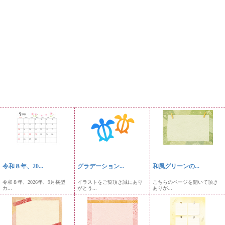
令和８年、20...
グラデーション...
和風グリーンの...
令和８年、2026年、9月横型
イラストをご覧頂き誠にあり
こちらのページを開いて頂き
カ...
がとう...
ありが...