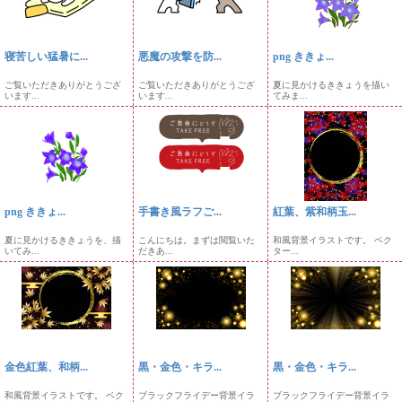
寝苦しい猛暑に...
悪魔の攻撃を防...
png ききょ...
ご覧いただきありがとうござ
ご覧いただきありがとうござ
夏に見かけるききょうを描い
います...
います...
てみま...
png ききょ...
手書き風ラフご...
紅葉、紫和柄玉...
夏に見かけるききょうを、描
こんにちは。まずは閲覧いた
和風背景イラストです。 ベク
いてみ...
だきあ...
ター...
金色紅葉、和柄...
黒・金色・キラ...
黒・金色・キラ...
和風背景イラストです。 ベク
ブラックフライデー背景イラ
ブラックフライデー背景イラ