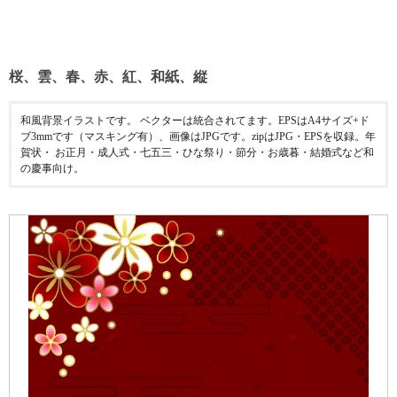
桜、雲、春、赤、紅、和紙、縦
和風背景イラストです。 ベクターは統合されてます。EPSはA4サイズ+ド
ブ3mmです（マスキング有）、画像はJPGです。zipはJPG・EPSを収録。年
賀状・ お正月・成人式・七五三・ひな祭り・節分・お歳暮・結婚式など和
の慶事向け。