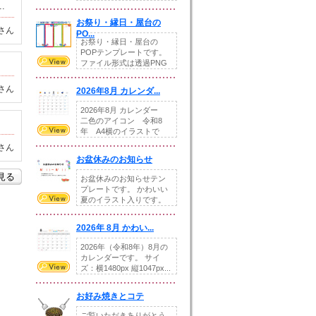
.
りの提...
お祭り・縁日・屋台の
さん
PO...
お祭り・縁日・屋台の
POPテンプレートです。
ファイル形式は透過PNG
です。---太め...
さん
2026年8月 カレンダ...
2026年8月 カレンダー
二色のアイコン 令和8
年 A4横のイラストで
す。8月をテ...
さん
お盆休みのお知らせ
を見る
お盆休みのお知らせテン
プレートです。 かわいい
夏のイラスト入りです。
休業日の日付けを...
2026年 8月 かわい...
2026年（令和8年）8月の
カレンダーです。 サイ
ズ：横1480px 縦1047px...
お好み焼きとコテ
ご覧いただきありがとう