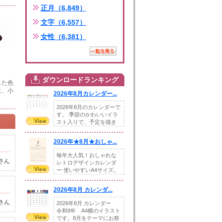
正月（6,849）
文字（6,557）
女性（6,381）
ダウンロードランキング
した色
に、小
2026年8月カレンダー...
2026年8月のカレンダーで
す。 季節のかわいいイラ
スト入りで、予定を描き
込めるスペ...
2026年★8月★おしゃ...
毎年大人気！おしゃれな
さん
レトロデザインカレンダ
ー 使いやすいA4サイズ。
illust...
2026年8月 カレンダ...
さん
2026年8月 カレンダー
令和8年 A4横のイラスト
です。8月をテーマにお祭