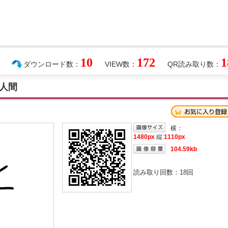
10
172
1
ダウンロード数：
VIEW数：
QR読み取り数：
人間
横：
1480px
縦:
1110px
104.59kb
読み取り回数：
18
回