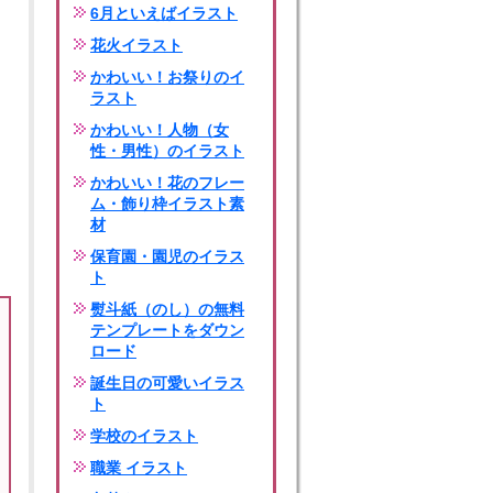
6月といえばイラスト
花火イラスト
かわいい！お祭りのイ
ラスト
かわいい！人物（女
性・男性）のイラスト
かわいい！花のフレー
ム・飾り枠イラスト素
材
保育園・園児のイラス
ト
熨斗紙（のし）の無料
テンプレートをダウン
ロード
誕生日の可愛いイラス
ト
学校のイラスト
職業 イラスト