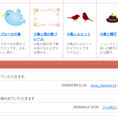
ブルーの小鳥
小鳥と桜の歌フ
小鳥シルエット
小鳥と帽子
レーム
ブルーの小鳥のイ
小鳥が桜の中で春
小鳥のシルエット
こっくりと
ラストです。かわ
を告げるさえずり
のイラストです。
合いの帽子
いい系の...
を聞かせ...
リアルだ...
さな帽子...
せていただきます。
2026/07/09 11:24
snow_melody123
に使わせていただきます
2026/04/12 19:35
さち0812