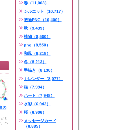
春（11,003）
シルエット（10,717）
透過PNG（10,400）
秋（9,439）
植物（8,560）
png（8,550）
和風（8,218）
冬（8,213）
手描き（8,130）
カレンダー（8,077）
猫（7,994）
ハート（7,948）
水彩（6,942）
鳥の
桜（6,906）
りがと
メッセージカード
す。ハ
（6,885）