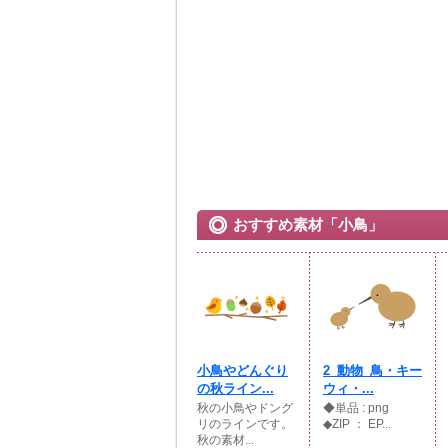
おすすめ素材「小鳥」
小鳥やどんぐり
2_動物_鳥・キー
の秋ライン...
ウィ・...
秋の小鳥やドング
◆単品 : png
リのラインです。
◆ZIP ： EP...
秋の素材...