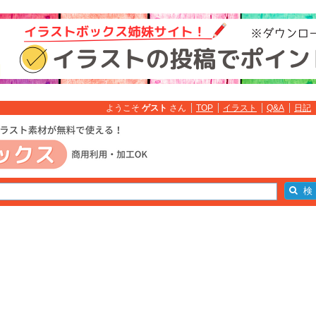
ようこそ
ゲスト
さん
TOP
イラスト
Q&A
日記