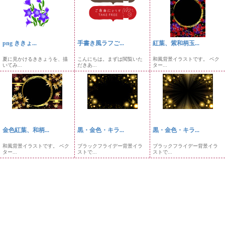
png ききょ...
手書き風ラフご...
紅葉、紫和柄玉...
夏に見かけるききょうを、描
こんにちは。まずは閲覧いた
和風背景イラストです。 ベク
いてみ...
だきあ...
ター...
金色紅葉、和柄...
黒・金色・キラ...
黒・金色・キラ...
和風背景イラストです。 ベク
ブラックフライデー背景イラ
ブラックフライデー背景イラ
ター...
ストで...
ストで...