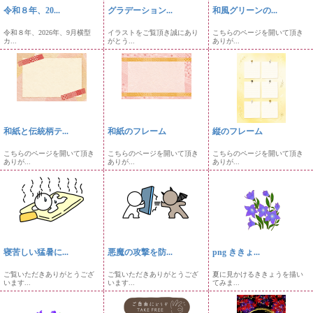
令和８年、20...
グラデーション...
和風グリーンの...
令和８年、2026年、9月横型
イラストをご覧頂き誠にあり
こちらのページを開いて頂き
カ...
がとう...
ありが...
和紙と伝統柄テ...
和紙のフレーム
縦のフレーム
こちらのページを開いて頂き
こちらのページを開いて頂き
こちらのページを開いて頂き
ありが...
ありが...
ありが...
寝苦しい猛暑に...
悪魔の攻撃を防...
png ききょ...
ご覧いただきありがとうござ
ご覧いただきありがとうござ
夏に見かけるききょうを描い
います...
います...
てみま...