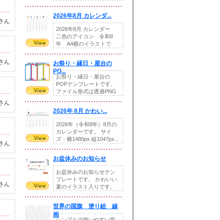
りの提...
2026年8月 カレンダ...
さん
2026年8月 カレンダー
二色のアイコン 令和8
年 A4横のイラストで
す。8月をテ...
さん
お祭り・縁日・屋台の
PO...
お祭り・縁日・屋台の
POPテンプレートです。
ファイル形式は透過PNG
です。---太め...
さん
2026年 8月 かわい...
2026年（令和8年）8月の
カレンダーです。 サイ
ズ：横1480px 縦1047px...
さん
お盆休みのお知らせ
お盆休みのお知らせテン
プレートです。 かわいい
さん
夏のイラスト入りです。
休業日の日付けを...
世界の国旗 塗り絵 線
画
シンプルで使いやすい世