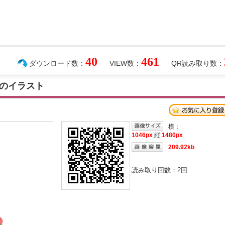
40
461
ダウンロード数：
VIEW数：
QR読み取り数：
のイラスト
横：
1046px
縦:
1480px
209.92kb
読み取り回数：
2
回