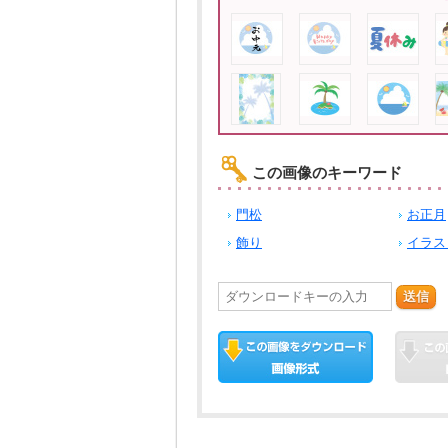
この画像のキーワード
門松
お正月
飾り
イラス
送信