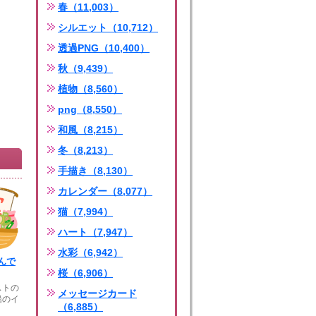
春（11,003）
シルエット（10,712）
透過PNG（10,400）
秋（9,439）
植物（8,560）
png（8,550）
和風（8,215）
冬（8,213）
手描き（8,130）
カレンダー（8,077）
猫（7,994）
ハート（7,947）
水彩（6,942）
んで
桜（6,906）
ストの
メッセージカード
船のイ
（6,885）