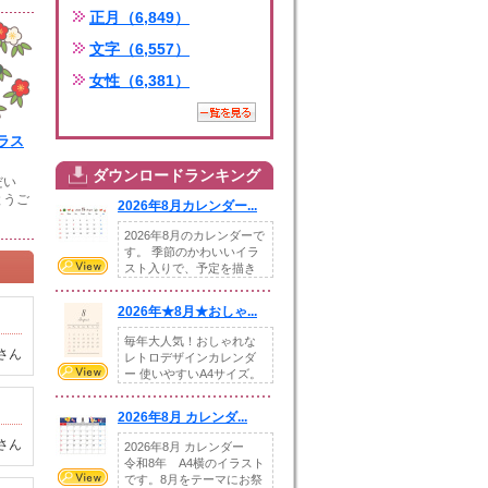
正月（6,849）
文字（6,557）
女性（6,381）
ラス
ダウンロードランキング
だい
とうご
2026年8月カレンダー...
2026年8月のカレンダーで
す。 季節のかわいいイラ
スト入りで、予定を描き
込めるスペ...
2026年★8月★おしゃ...
毎年大人気！おしゃれな
さん
レトロデザインカレンダ
ー 使いやすいA4サイズ。
illust...
2026年8月 カレンダ...
さん
2026年8月 カレンダー
令和8年 A4横のイラスト
です。8月をテーマにお祭