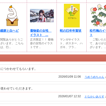
鏡餅と白ヘビ
着物姿の女性
蛇の巳年年賀状
松竹梅のイ
イラスト ...
ト
閲覧ありがとうご
正月限定！！ 着物
マンガやイラス
ご覧いた
ざいます。 こちら
姿の女性のイラス
ト、ポスター、ハ
て、ありが
は、巳...
トです...
ガキ、フラ...
ざいます。...
りにつかわせてもらいます。
2026/01/09 11:06
うめうめちゃん
。使わせていただきます。
2026/01/07 12:32
となかいありす