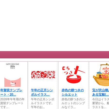
年賀状テンプレ
午年の正月シン
赤色の餅つきの
宝が沢山積
ート・20...
ボルイラス...
シルエット
ある宝船(...
2026年午年用の年
午年の正月シンボ
赤色の餅つきのシ
今日はイラ
賀状テンプレート
ルイラストです。
ルエットのシンプ
要望から、
です...
午年のお...
ルなイラ...
ラストを...