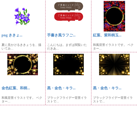
png ききょ...
手書き風ラフご...
紅葉、紫和柄玉...
夏に見かけるききょうを、描
こんにちは。まずは閲覧いた
和風背景イラストです。 ベク
いてみ...
だきあ...
ター...
金色紅葉、和柄...
黒・金色・キラ...
黒・金色・キラ...
和風背景イラストです。 ベク
ブラックフライデー背景イラ
ブラックフライデー背景イラ
ター...
ストで...
ストで...