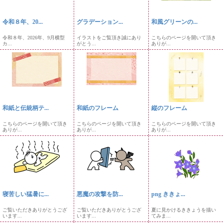
令和８年、20...
グラデーション...
和風グリーンの...
令和８年、2026年、9月横型
イラストをご覧頂き誠にあり
こちらのページを開いて頂き
カ...
がとう...
ありが...
和紙と伝統柄テ...
和紙のフレーム
縦のフレーム
こちらのページを開いて頂き
こちらのページを開いて頂き
こちらのページを開いて頂き
ありが...
ありが...
ありが...
寝苦しい猛暑に...
悪魔の攻撃を防...
png ききょ...
ご覧いただきありがとうござ
ご覧いただきありがとうござ
夏に見かけるききょうを描い
います...
います...
てみま...