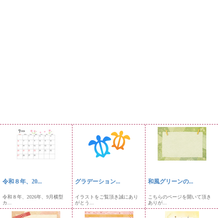
令和８年、20...
グラデーション...
和風グリーンの...
令和８年、2026年、9月横型
イラストをご覧頂き誠にあり
こちらのページを開いて頂き
カ...
がとう...
ありが...