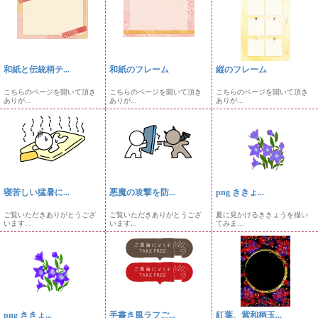
和紙と伝統柄テ...
和紙のフレーム
縦のフレーム
こちらのページを開いて頂き
こちらのページを開いて頂き
こちらのページを開いて頂き
ありが...
ありが...
ありが...
寝苦しい猛暑に...
悪魔の攻撃を防...
png ききょ...
ご覧いただきありがとうござ
ご覧いただきありがとうござ
夏に見かけるききょうを描い
います...
います...
てみま...
png ききょ...
手書き風ラフご...
紅葉、紫和柄玉...