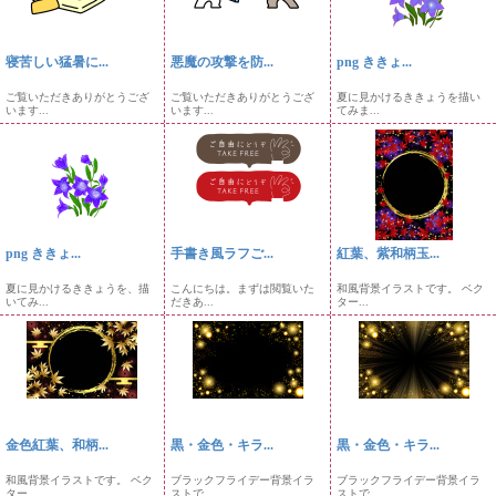
寝苦しい猛暑に...
悪魔の攻撃を防...
png ききょ...
ご覧いただきありがとうござ
ご覧いただきありがとうござ
夏に見かけるききょうを描い
います...
います...
てみま...
png ききょ...
手書き風ラフご...
紅葉、紫和柄玉...
夏に見かけるききょうを、描
こんにちは。まずは閲覧いた
和風背景イラストです。 ベク
いてみ...
だきあ...
ター...
金色紅葉、和柄...
黒・金色・キラ...
黒・金色・キラ...
和風背景イラストです。 ベク
ブラックフライデー背景イラ
ブラックフライデー背景イラ
ター...
ストで...
ストで...