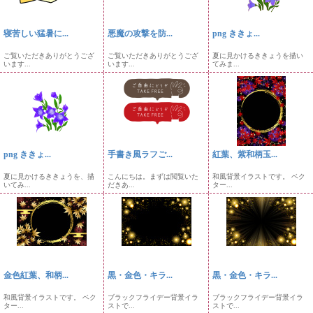
寝苦しい猛暑に...
悪魔の攻撃を防...
png ききょ...
ご覧いただきありがとうござ
ご覧いただきありがとうござ
夏に見かけるききょうを描い
います...
います...
てみま...
png ききょ...
手書き風ラフご...
紅葉、紫和柄玉...
夏に見かけるききょうを、描
こんにちは。まずは閲覧いた
和風背景イラストです。 ベク
いてみ...
だきあ...
ター...
金色紅葉、和柄...
黒・金色・キラ...
黒・金色・キラ...
和風背景イラストです。 ベク
ブラックフライデー背景イラ
ブラックフライデー背景イラ
ター...
ストで...
ストで...