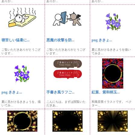
ありが...
ありが...
ありが...
寝苦しい猛暑に...
悪魔の攻撃を防...
png ききょ...
ご覧いただきありがとうござ
ご覧いただきありがとうござ
夏に見かけるききょうを描い
います...
います...
てみま...
png ききょ...
手書き風ラフご...
紅葉、紫和柄玉...
夏に見かけるききょうを、描
こんにちは。まずは閲覧いた
和風背景イラストです。 ベク
いてみ...
だきあ...
ター...