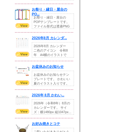
りの提...
お祭り・縁日・屋台の
PO...
お祭り・縁日・屋台の
POPテンプレートです。
ファイル形式は透過PNG
です。---太め...
2026年8月 カレンダ...
2026年8月 カレンダー
二色のアイコン 令和8
年 A4横のイラストで
す。8月をテ...
お盆休みのお知らせ
お盆休みのお知らせテン
プレートです。 かわいい
夏のイラスト入りです。
休業日の日付けを...
2026年 8月 かわい...
2026年（令和8年）8月の
カレンダーです。 サイ
ズ：横1480px 縦1047px...
お好み焼きとコテ
ご覧いただきありがとう