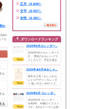
正月（6,849）
文字（6,557）
女性（6,381）
照れ
Q&A
色々な
ダウンロードランキング
2026年8月カレンダー...
2026年8月のカレンダーで
す。 季節のかわいいイラ
スト入りで、予定を描き
込めるスペ...
.
2026年★8月★おしゃ...
さん
毎年大人気！おしゃれな
レトロデザインカレンダ
ー 使いやすいA4サイズ。
illust...
2026年8月 カレンダ...
さん
2026年8月 カレンダー
を見る
令和8年 A4横のイラスト
です。8月をテーマにお祭