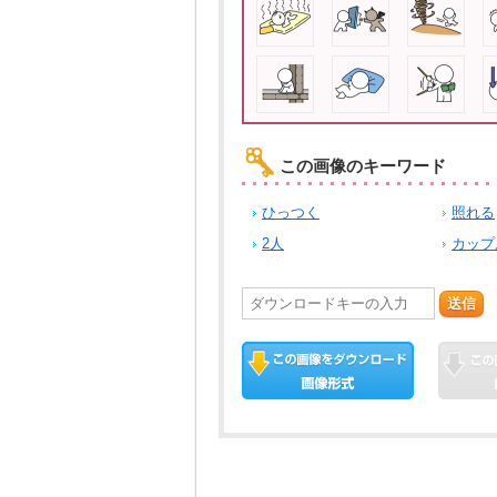
この画像のキーワード
ひっつく
照れる
2人
カップ
送信