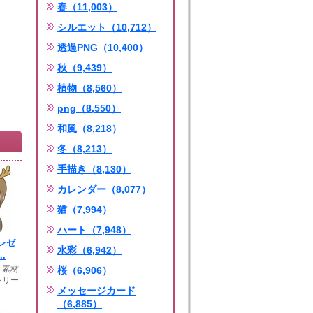
春（11,003）
シルエット（10,712）
透過PNG（10,400）
秋（9,439）
植物（8,560）
png（8,550）
和風（8,218）
冬（8,213）
手描き（8,130）
カレンダー（8,077）
猫（7,994）
ハート（7,948）
レゼ
水彩（6,942）
.
ト素材
桜（6,906）
シリー
メッセージカード
（6,885）