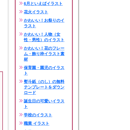
6月といえばイラスト
花火イラスト
かわいい！お祭りのイ
ラスト
かわいい！人物（女
性・男性）のイラスト
かわいい！花のフレー
ム・飾り枠イラスト素
材
保育園・園児のイラス
ト
熨斗紙（のし）の無料
テンプレートをダウン
ロード
誕生日の可愛いイラス
ト
学校のイラスト
職業 イラスト