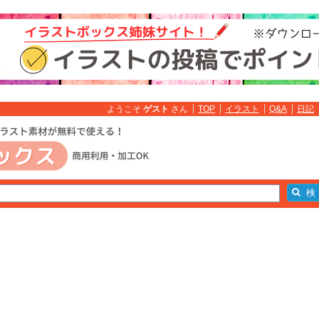
ようこそ
ゲスト
さん
TOP
イラスト
Q&A
日記