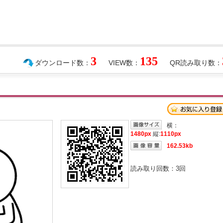
3
135
ダウンロード数：
VIEW数：
QR読み取り数：
横：
1480px
縦:
1110px
162.53kb
読み取り回数：
3
回