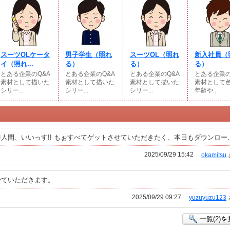
スーツOLケータ
男子学生（照れ
スーツOL（照れ
新入社員（
イ（照れ...
る）
る）
る）
とある企業のQ&A
とある企業のQ&A
とある企業のQ&A
とある企業の
素材として描いた
素材として描いた
素材として描いた
素材として
シリー...
シリー...
シリー...
年齢や...
間、いいっす!! もぉすべてゲットさせていただきたく、本日もダウンロー..
2025/09/29 15:42
okamitsu
せていただきます。
2025/09/29 09:27
yuzuyuzu123
一覧(2)