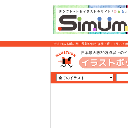
街道のある町の寒中見舞いはがき横・夜 : イラスト