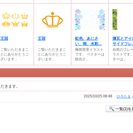
王冠
王冠
虹色、あじさ
煉瓦とアイ
い、雨、水彩...
サイドフレ..
ご覧いただきまこ
ご覧いただきまこ
梅雨背景イラスト
自然のフレ
とにありがとうご
とにありがとうご
です。 ベクターは
ラストです。
ざいます...
ざいます...
統合さ...
ターは...
ただきます。
2025/10/25 08:48
ひろたま
一覧(1)