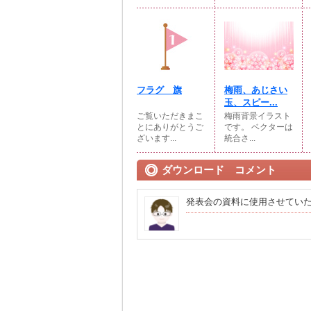
フラグ 旗
梅雨、あじさい
玉、スピー...
ご覧いただきまこ
梅雨背景イラスト
とにありがとうご
です。 ベクターは
ざいます...
統合さ...
ダウンロード コメント
発表会の資料に使用させてい