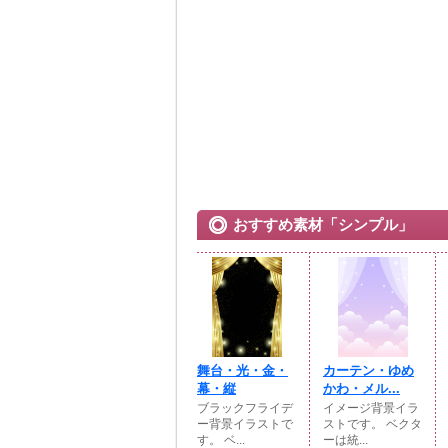
おすすめ素材「シンプル」
舞台・光・金・
カーテン・ゆめ
幕・縦
かわ・メル...
ブラックフライデ
イメージ背景イラ
ー背景イラストで
ストです。 ベクタ
す。 ベ...
ーは統...