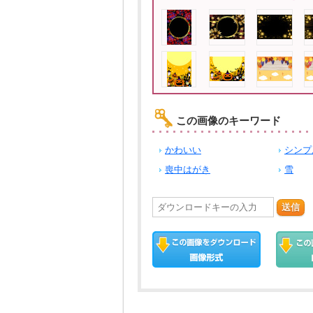
この画像のキーワード
かわいい
シンプ
喪中はがき
雪
送信