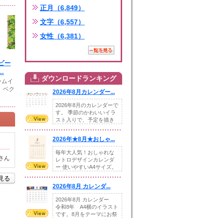
正月（6,849）
文字（6,557）
女性（6,381）
ビー
.
ダウンロードランキング
ームイ
 ベク
2026年8月カレンダー...
2026年8月のカレンダーで
す。 季節のかわいいイラ
スト入りで、予定を描き
込めるスペ...
2026年★8月★おしゃ...
毎年大人気！おしゃれな
さん
レトロデザインカレンダ
ー 使いやすいA4サイズ。
illust...
を見る
2026年8月 カレンダ...
2026年8月 カレンダー
令和8年 A4横のイラスト
です。8月をテーマにお祭