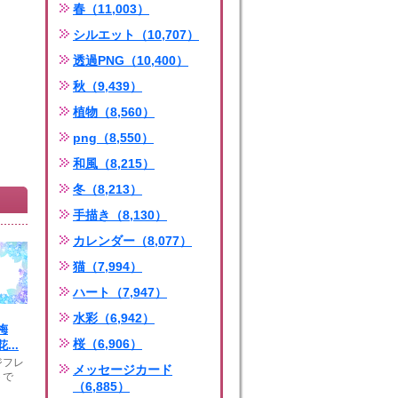
春（11,003）
シルエット（10,707）
透過PNG（10,400）
秋（9,439）
植物（8,560）
png（8,550）
和風（8,215）
冬（8,213）
手描き（8,130）
カレンダー（8,077）
猫（7,994）
ハート（7,947）
水彩（6,942）
梅
桜（6,906）
...
ジフレ
メッセージカード
トで
（6,885）