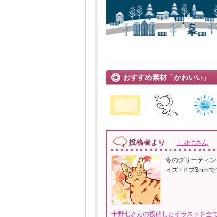
おすすめ素材「かわいい」
投稿者より
十野七さん
冬のグリーティン
イズ+ドブ3mmで
十野七さんの投稿したイラストを全て見