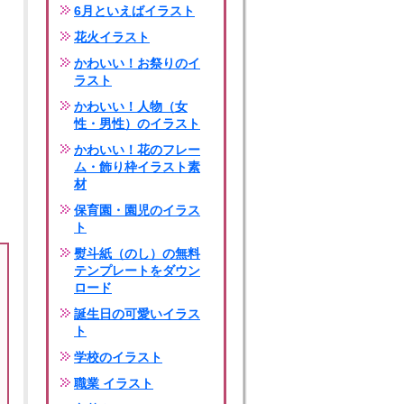
6月といえばイラスト
花火イラスト
かわいい！お祭りのイ
ラスト
かわいい！人物（女
性・男性）のイラスト
かわいい！花のフレー
ム・飾り枠イラスト素
材
保育園・園児のイラス
ト
熨斗紙（のし）の無料
テンプレートをダウン
ロード
誕生日の可愛いイラス
ト
学校のイラスト
職業 イラスト