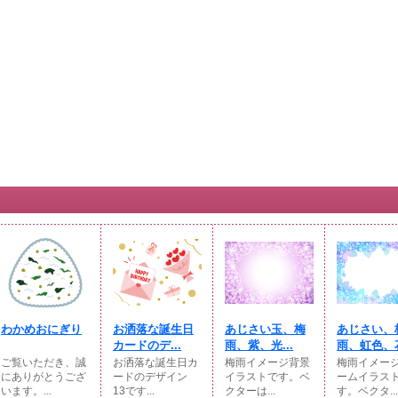
わかめおにぎり
お洒落な誕生日
あじさい玉、梅
あじさい、
カードのデ...
雨、紫、光...
雨、虹色、花
ご覧いただき、誠
お洒落な誕生日カ
梅雨イメージ背景
梅雨イメー
にありがとうござ
ードのデザイン
イラストです。ベ
ームイラス
います。...
13です...
クターは...
す。ベクタ...