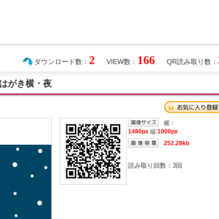
2
166
ダウンロード数：
VIEW数：
QR読み取り数：
はがき横・夜
横：
1480px
縦:
1000px
252.28kb
読み取り回数：
3
回