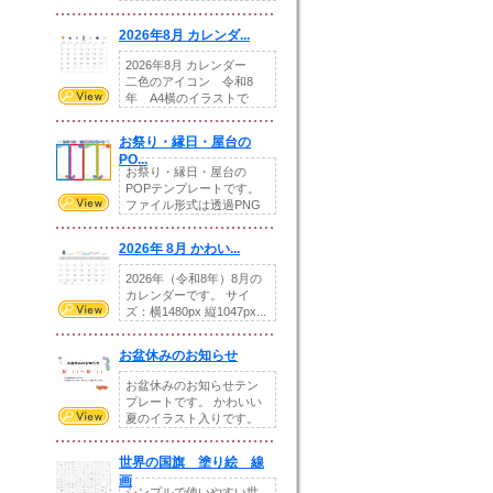
りの提...
2026年8月 カレンダ...
2026年8月 カレンダー
二色のアイコン 令和8
年 A4横のイラストで
す。8月をテ...
お祭り・縁日・屋台の
PO...
お祭り・縁日・屋台の
POPテンプレートです。
ファイル形式は透過PNG
です。---太め...
2026年 8月 かわい...
2026年（令和8年）8月の
カレンダーです。 サイ
ズ：横1480px 縦1047px...
お盆休みのお知らせ
お盆休みのお知らせテン
プレートです。 かわいい
夏のイラスト入りです。
休業日の日付けを...
世界の国旗 塗り絵 線
画
シンプルで使いやすい世