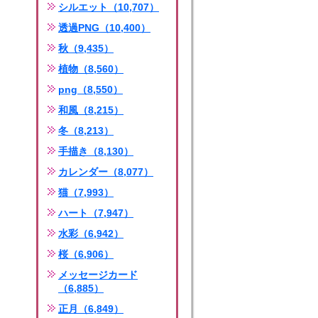
シルエット（10,707）
透過PNG（10,400）
秋（9,435）
植物（8,560）
png（8,550）
和風（8,215）
冬（8,213）
手描き（8,130）
カレンダー（8,077）
猫（7,993）
ハート（7,947）
水彩（6,942）
桜（6,906）
メッセージカード
（6,885）
正月（6,849）