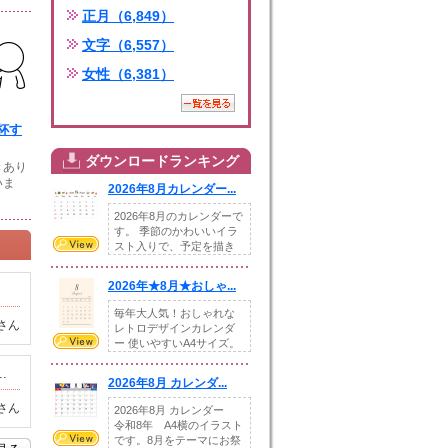
正月（6,849）
文字（6,557）
女性（6,381）
杯す
ダウンロードランキング
きあり
いま
2026年8月カレンダー...
2026年8月のカレンダーで
す。 季節のかわいいイラ
スト入りで、予定を描き
込めるスペ...
2026年★8月★おしゃ...
毎年大人気！おしゃれな
さん
レトロデザインカレンダ
ー 使いやすいA4サイズ。
illust...
.
2026年8月 カレンダ...
さん
2026年8月 カレンダー
令和8年 A4横のイラスト
です。8月をテーマにお祭