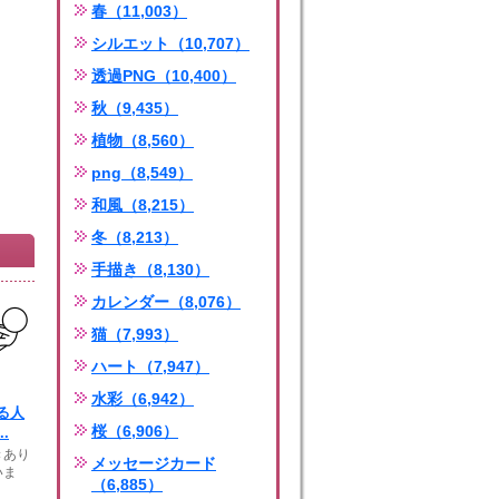
春（11,003）
シルエット（10,707）
透過PNG（10,400）
秋（9,435）
植物（8,560）
png（8,549）
和風（8,215）
冬（8,213）
手描き（8,130）
カレンダー（8,076）
猫（7,993）
ハート（7,947）
水彩（6,942）
る人
桜（6,906）
.
きあり
メッセージカード
いま
（6,885）