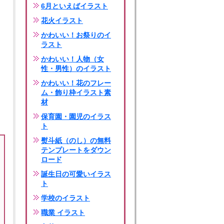
6月といえばイラスト
花火イラスト
かわいい！お祭りのイ
ラスト
かわいい！人物（女
性・男性）のイラスト
かわいい！花のフレー
ム・飾り枠イラスト素
材
保育園・園児のイラス
ト
熨斗紙（のし）の無料
テンプレートをダウン
ロード
誕生日の可愛いイラス
ト
学校のイラスト
職業 イラスト