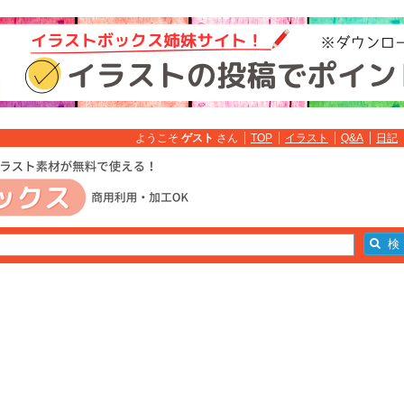
ようこそ
ゲスト
さん
TOP
イラスト
Q&A
日記