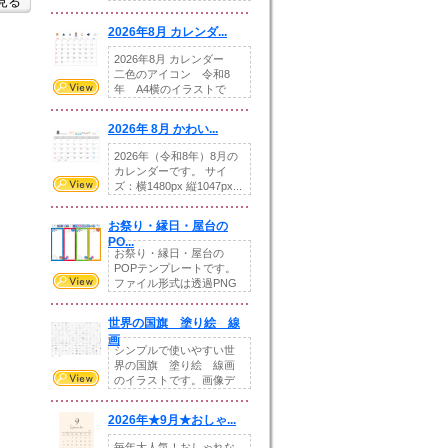
を見る
りの提...
2026年8月 カレンダ...
2026年8月 カレンダー
二色のアイコン 令和8
年 A4横のイラストで
す。8月をテ...
2026年 8月 かわい...
2026年（令和8年）8月の
カレンダーです。 サイ
ズ：横1480px 縦1047px...
お祭り・縁日・屋台の
PO...
お祭り・縁日・屋台の
POPテンプレートです。
ファイル形式は透過PNG
です。---太め...
世界の国旗 塗り絵 線
画
シンプルで使いやすい世
界の国旗 塗り絵 線画
のイラストです。画像デ
ータとEPSデータ...
2026年★9月★おしゃ...
毎年大人気！おしゃれな