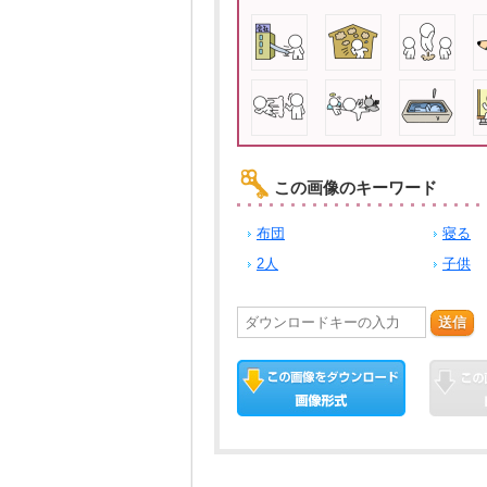
この画像のキーワード
布団
寝る
2人
子供
送信