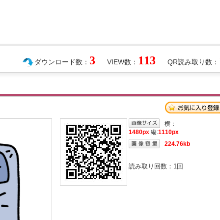
3
113
ダウンロード数：
VIEW数：
QR読み取り数：
横：
1480px
縦:
1110px
224.76kb
読み取り回数：
1
回