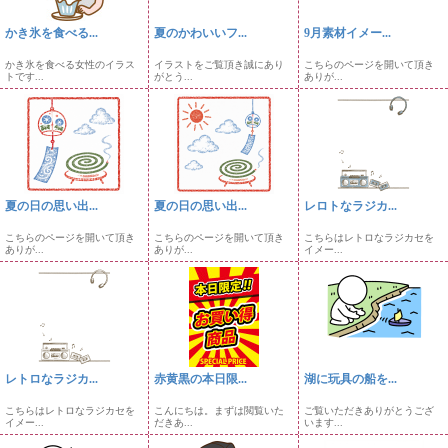
かき氷を食べる...
夏のかわいいフ...
9月素材イメー...
かき氷を食べる女性のイラス
イラストをご覧頂き誠にあり
こちらのページを開いて頂き
トです...
がとう...
ありが...
夏の日の思い出...
夏の日の思い出...
レロトなラジカ...
こちらのページを開いて頂き
こちらのページを開いて頂き
こちらはレトロなラジカセを
ありが...
ありが...
イメー...
レトロなラジカ...
赤黄黒の本日限...
湖に玩具の船を...
こちらはレトロなラジカセを
こんにちは。まずは閲覧いた
ご覧いただきありがとうござ
イメー...
だきあ...
います...